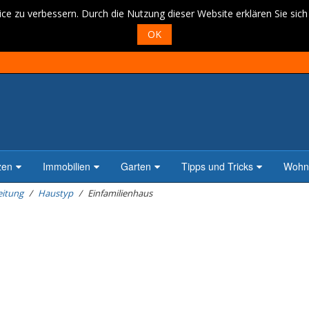
ce zu verbessern. Durch die Nutzung dieser Website erklären Sie sic
OK
zen
Immobilien
Garten
Tipps und Tricks
Wohne
eitung
Haustyp
Einfamilienhaus