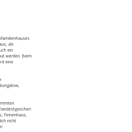
nfamilienhauses
us, als
uch ein
aut werden. Beim
rd eine
e
lbungalow,
stimmten
 landestypischen
s, Finnenhaus,
lich nicht
in