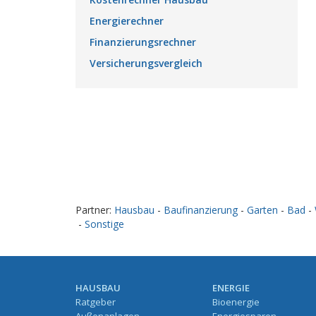
Energierechner
Finanzierungsrechner
Versicherungsvergleich
Partner:
Hausbau
-
Baufinanzierung
-
Garten
-
Bad
-
-
Sonstige
HAUSBAU
ENERGIE
Ratgeber
Bioenergie