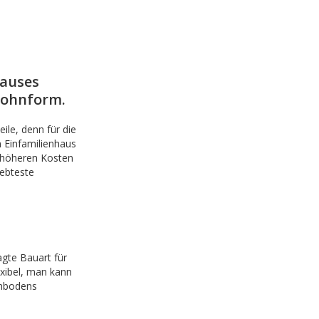
hauses
 Wohnform.
ile, denn für die
 Einfamilienhaus
 höheren Kosten
iebteste
gte Bauart für
exibel, man kann
chbodens