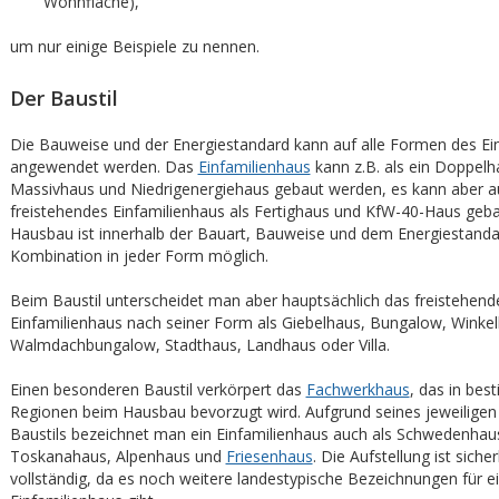
Wohnfläche),
um nur einige Beispiele zu nennen.
Der Baustil
Die Bauweise und der Energiestandard kann auf alle Formen des Ei
angewendet werden. Das
Einfamilienhaus
kann z.B. als ein Doppelha
Massivhaus und Niedrigenergiehaus gebaut werden, es kann aber a
freistehendes Einfamilienhaus als Fertighaus und KfW-40-Haus geb
Hausbau ist innerhalb der Bauart, Bauweise und dem Energiestanda
Kombination in jeder Form möglich.
Beim Baustil unterscheidet man aber hauptsächlich das freistehend
Einfamilienhaus nach seiner Form als Giebelhaus, Bungalow, Winke
Walmdachbungalow, Stadthaus, Landhaus oder Villa.
Einen besonderen Baustil verkörpert das
Fachwerkhaus
, das in be
Regionen beim Hausbau bevorzugt wird. Aufgrund seines jeweiligen
Baustils bezeichnet man ein Einfamilienhaus auch als Schwedenhau
Toskanahaus, Alpenhaus und
Friesenhaus
. Die Aufstellung ist sicher
vollständig, da es noch weitere landestypische Bezeichnungen für e