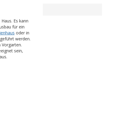
s Haus. Es kann
usbau für ein
lienhaus
oder in
geführt werden.
n Vorgarten.
eignet sein,
aus.