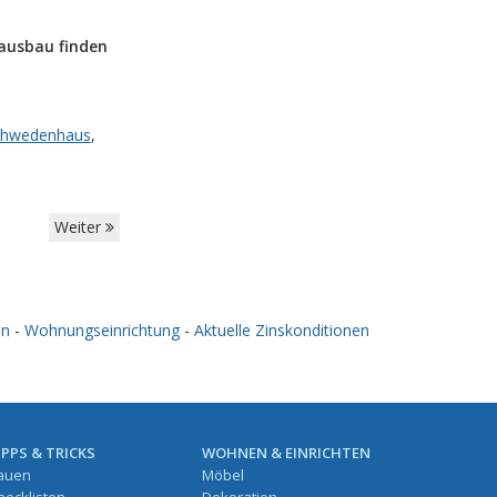
ausbau finden
chwedenhaus
,
Weiter
en
-
Wohnungseinrichtung
-
Aktuelle Zinskonditionen
IPPS & TRICKS
WOHNEN & EINRICHTEN
auen
Möbel