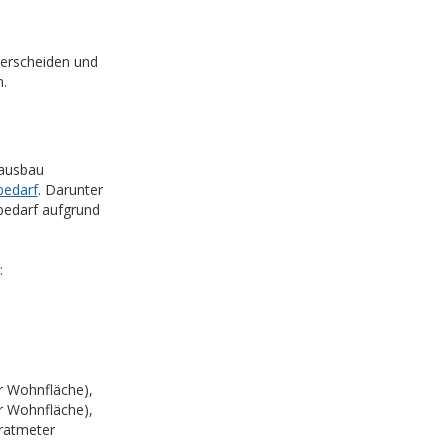
terscheiden und
.
Hausbau
bedarf
. Darunter
bedarf aufgrund
:
r Wohnfläche),
r Wohnfläche),
dratmeter