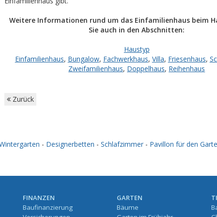
Einfamilienhaus gibt.
Weitere Informationen rund um das Einfamilienhaus beim H
Sie auch in den Abschnitten:
Haustyp
Einfamilienhaus
,
Bungalow
,
Fachwerkhaus
,
Villa
,
Friesenhaus
,
S
Zweifamilienhaus
,
Doppelhaus
,
Reihenhaus
Zurück
Wintergarten
-
Designerbetten
-
Schlafzimmer
-
Pavillon für den Gart
FINANZEN
GARTEN
T
Baufinanzierung
Bäume
B