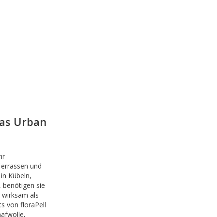
das Urban
hr
errassen und
in Kübeln,
 benötigen sie
l wirksam als
s von floraPell
afwolle,