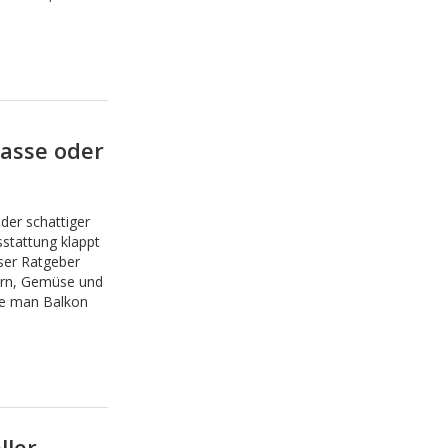
.
rasse oder
der schattiger
sstattung klappt
ser Ratgeber
ern, Gemüse und
ie man Balkon
ller