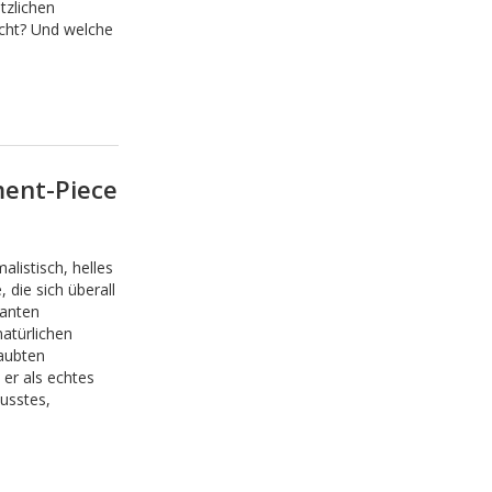
tzlichen
icht? Und welche
ment-Piece
listisch, helles
 die sich überall
ganten
atürlichen
taubten
er als echtes
usstes,