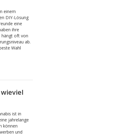
en einem
ten DIY-Lösung
reunde eine
haben ihre
 hängt oft von
rungsniveau ab.
 beste Wahl
wieviel
abis ist in
eine jahrelange
en können
rwerben und