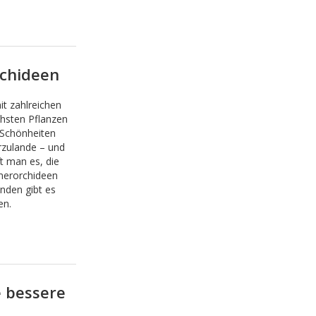
rchideen
t zahlreichen
chsten Pflanzen
n Schönheiten
rzulande – und
ft man es, die
mmerorchideen
nden gibt es
en.
e bessere