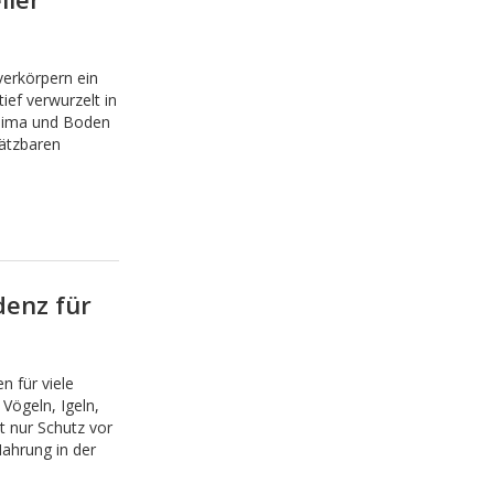
erkörpern ein
ief verwurzelt in
Klima und Boden
hätzbaren
denz für
n für viele
 Vögeln, Igeln,
t nur Schutz vor
ahrung in der