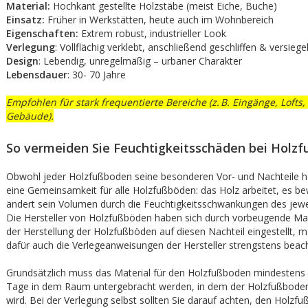
Material:
Hochkant gestellte Holzstäbe (meist Eiche, Buche)
Einsatz:
Früher in Werkstätten, heute auch im Wohnbereich
Eigenschaften:
Extrem robust, industrieller Look
Verlegung
: Vollflächig verklebt, anschließend geschliffen & versiegel
Design
: Lebendig, unregelmäßig – urbaner Charakter
Lebensdauer
: 30- 70 Jahre
Empfohlen für stark frequentierte Bereiche (z. B. Eingänge, Lofts, 
Gebäude).
So vermeiden Sie Feuchtigkeitsschäden bei Holz
Obwohl jeder Holzfußboden seine besonderen Vor- und Nachteile ha
eine Gemeinsamkeit für alle Holzfußböden: das Holz arbeitet, es be
ändert sein Volumen durch die Feuchtigkeitsschwankungen des jew
Die Hersteller von Holzfußböden haben sich durch vorbeugende M
der Herstellung der Holzfußböden auf diesen Nachteil eingestellt,
dafür auch die Verlegeanweisungen der Hersteller strengstens beac
Grundsätzlich muss das Material für den Holzfußboden mindestens z
Tage in dem Raum untergebracht werden, in dem der Holzfußboden
wird. Bei der Verlegung selbst sollten Sie darauf achten, den Holzf