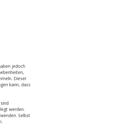
 haben jedoch
nebenheiten,
mmeln. Dieser
agen kann, dass
 sind
rlegt werden.
wenden. Selbst
n.