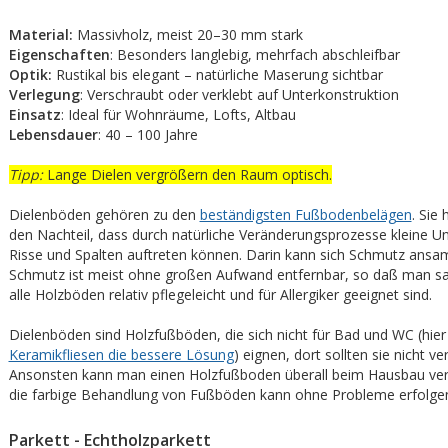
Material:
Massivholz, meist 20–30 mm stark
Eigenschaften
: Besonders langlebig, mehrfach abschleifbar
Optik:
Rustikal bis elegant – natürliche Maserung sichtbar
Verlegung
: Verschraubt oder verklebt auf Unterkonstruktion
Einsatz
: Ideal für Wohnräume, Lofts, Altbau
Lebensdauer
: 40 – 100 Jahre
Tipp:
Lange Dielen vergrößern den Raum optisch.
Dielenböden gehören zu den
beständigsten Fußbodenbelägen
. Sie
den Nachteil, dass durch natürliche Veränderungsprozesse kleine U
Risse und Spalten auftreten können. Darin kann sich Schmutz ansa
Schmutz ist meist ohne großen Aufwand entfernbar, so daß man s
alle Holzböden relativ pflegeleicht und für Allergiker geeignet sind.
Dielenböden sind Holzfußböden, die sich nicht für Bad und WC (hier
Keramikfliesen die bessere Lösung
) eignen, dort sollten sie nicht ve
Ansonsten kann man einen Holzfußboden überall beim Hausbau ver
die farbige Behandlung von Fußböden kann ohne Probleme erfolge
Parkett - Echtholzparkett