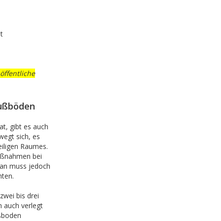
t
öffentliche
fußböden
t, gibt es auch
wegt sich, es
eiligen Raumes.
aßnahmen bei
 man muss jedoch
hten.
wei bis drei
 auch verlegt
ußboden