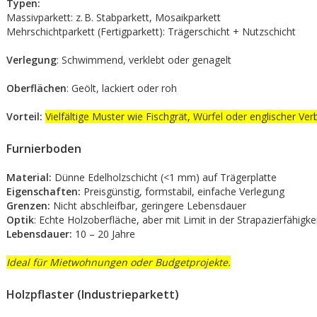
Typen:
Massivparkett: z. B. Stabparkett, Mosaikparkett
Mehrschichtparkett (Fertigparkett): Trägerschicht + Nutzschicht
Verlegung
: Schwimmend, verklebt oder genagelt
Oberflächen
: Geölt, lackiert oder roh
Vorteil:
Vielfältige Muster wie Fischgrät, Würfel oder englischer Ve
Furnierboden
Material:
Dünne Edelholzschicht (<1 mm) auf Trägerplatte
Eigenschaften:
Preisgünstig, formstabil, einfache Verlegung
Grenzen:
Nicht abschleifbar, geringere Lebensdauer
Optik
: Echte Holzoberfläche, aber mit Limit in der Strapazierfähigke
Lebensdauer:
10 – 20 Jahre
Ideal für Mietwohnungen oder Budgetprojekte.
Holzpflaster (Industrieparkett)