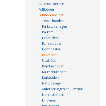
Geschossdecken
Fußböden
Fußbodenbeläge
Teppichboden
Parkett verlegen
Parkett
Holzdielen
Furnierböden
Holzpflaster
Holzböden
Sisalböden
Bambusböden
Kautschukböden
Korkböden
Naturbeläge
Anforderungen an Laminat
Laminatboden
Linoleum
PVC Boden