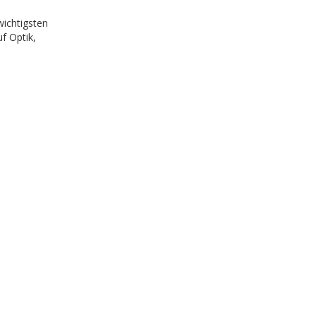
 wichtigsten
f Optik,