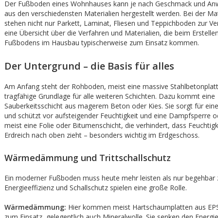
Der Fußboden eines Wohnhauses kann je nach Geschmack und An
aus den verschiedensten Materialien hergestellt werden. Bei der Ma
stehen nicht nur Parkett, Laminat, Fliesen und Teppichboden zur Ve
eine Übersicht über die Verfahren und Materialien, die beim Erstelle
Fußbodens im Hausbau typischerweise zum Einsatz kommen.
Der Untergrund – die Basis für alles
Am Anfang steht der Rohboden, meist eine massive Stahlbetonplatte.
tragfähige Grundlage für alle weiteren Schichten. Dazu kommt eine
Sauberkeitsschicht aus magerem Beton oder Kies. Sie sorgt für ein
und schützt vor aufsteigender Feuchtigkeit und eine Dampfsperre o
meist eine Folie oder Bitumenschicht, die verhindert, dass Feuchtig
Erdreich nach oben zieht – besonders wichtig im Erdgeschoss.
Wärmedämmung und Trittschallschutz
Ein moderner Fußboden muss heute mehr leisten als nur begehbar z
Energieeffizienz und Schallschutz spielen eine große Rolle.
Wärmedämmung:
Hier kommen meist Hartschaumplatten aus EPS
zum Einsatz, gelegentlich auch Mineralwolle. Sie senken den Energi