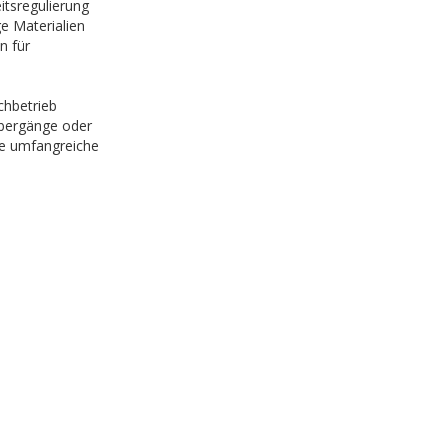
itsregulierung
e Materialien
n für
chbetrieb
Übergänge oder
ie umfangreiche