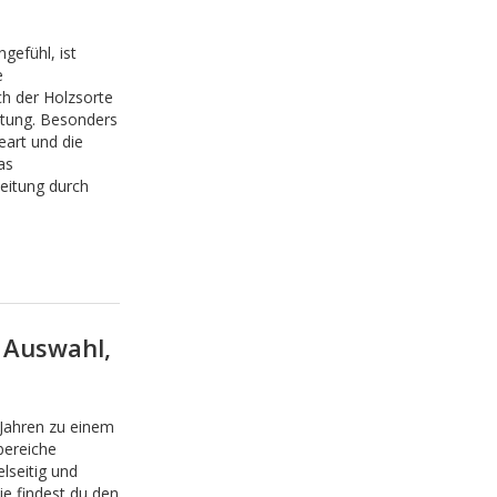
gefühl, ist
e
ch der Holzsorte
ltung. Besonders
eart und die
as
beitung durch
: Auswahl,
 Jahren zu einem
bereiche
elseitig und
ie findest du den