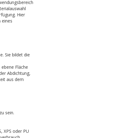
wendungsbereich
terialauswahl
rfügung. Hier
n eines
 Sie bildet die
e ebene Fläche
der Abdichtung,
keit aus dem
u sein.
, XPS oder PU
everbrauch