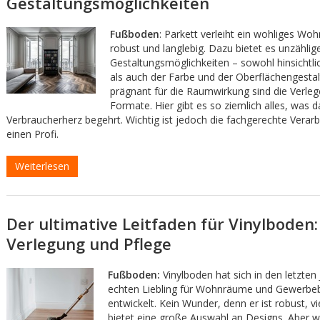
Gestaltungsmöglichkeiten
Fußboden
: Parkett verleiht ein wohliges Wohn
robust und langlebig. Dazu bietet es unzählig
Gestaltungsmöglichkeiten – sowohl hinsichtli
als auch der Farbe und der Oberflächengesta
prägnant für die Raumwirkung sind die Verleg
Formate. Hier gibt es so ziemlich alles, was d
Verbraucherherz begehrt. Wichtig ist jedoch die fachgerechte Verar
einen Profi.
Weiterlesen
Der ultimative Leitfaden für Vinylboden
Verlegung und Pflege
Fußboden:
Vinylboden hat sich in den letzten
echten Liebling für Wohnräume und Gewerbe
entwickelt. Kein Wunder, denn er ist robust, vi
bietet eine große Auswahl an Designs. Aber w