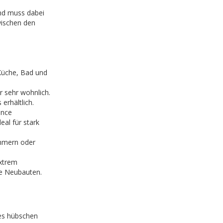
nd muss dabei
wischen den
 Küche, Bad und
r sehr wohnlich.
erhältlich.
ance
al für stark
immern oder
extrem
ne Neubauten.
nes hübschen