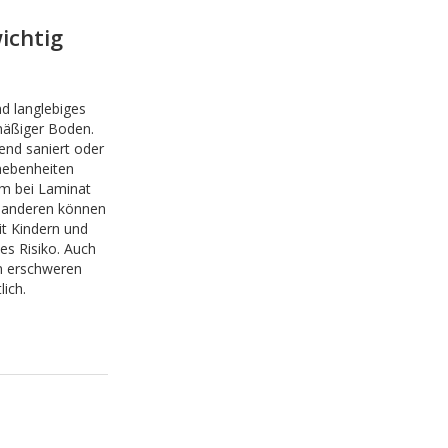
ichtig
d langlebiges
hmäßiger Boden.
gend saniert oder
nebenheiten
em bei Laminat
 anderen können
it Kindern und
es Risiko. Auch
n erschweren
ich.