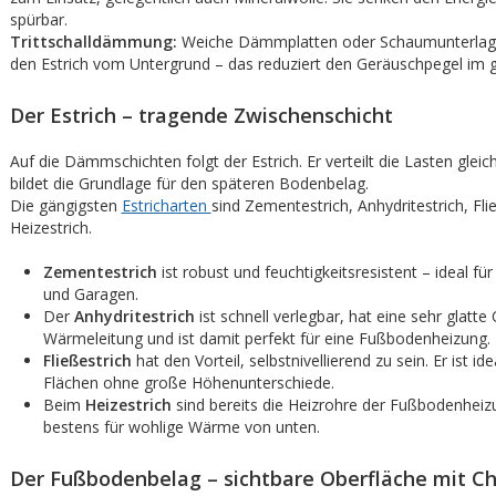
spürbar.
Trittschalldämmung:
Weiche Dämmplatten oder Schaumunterlag
den Estrich vom Untergrund – das reduziert den Geräuschpegel im 
Der Estrich – tragende Zwischenschicht
Auf die Dämmschichten folgt der Estrich. Er verteilt die Lasten glei
bildet die Grundlage für den späteren Bodenbelag.
Die gängigsten
Estricharten
sind Zementestrich, Anhydritestrich, Fli
Heizestrich.
Zementestrich
ist robust und feuchtigkeitsresistent – ideal für
und Garagen.
Der
Anhydritestrich
ist schnell verlegbar, hat eine sehr glatte
Wärmeleitung und ist damit perfekt für eine Fußbodenheizung.
Fließestrich
hat den Vorteil, selbstnivellierend zu sein. Er ist id
Flächen ohne große Höhenunterschiede.
Beim
Heizestrich
sind bereits die Heizrohre der Fußbodenheizu
bestens für wohlige Wärme von unten.
Der Fußbodenbelag – sichtbare Oberfläche mit C