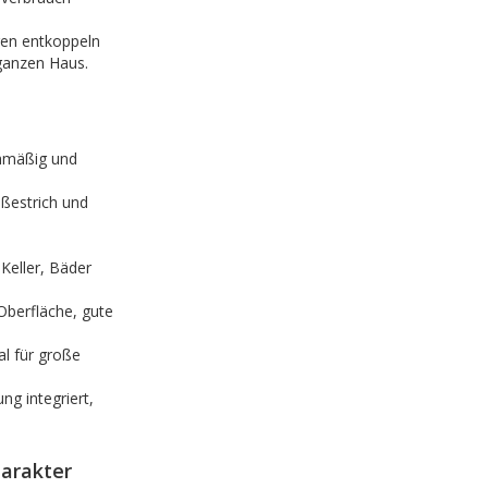
en entkoppeln
ganzen Haus.
chmäßig und
eßestrich und
 Keller, Bäder
 Oberfläche, gute
eal für große
ng integriert,
harakter