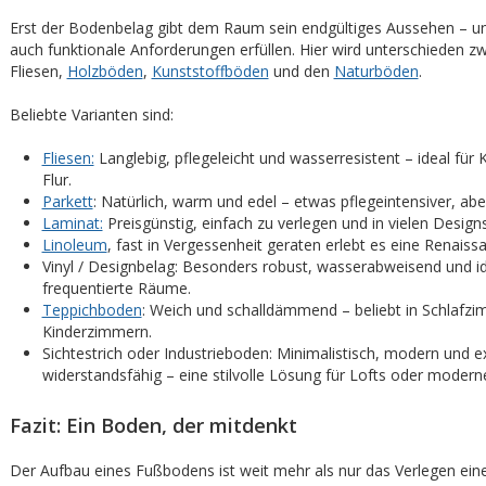
Erst der Bodenbelag gibt dem Raum sein endgültiges Aussehen – u
auch funktionale Anforderungen erfüllen. Hier wird unterschieden z
Fliesen,
Holzböden
,
Kunststoffböden
und den
Naturböden
.
Beliebte Varianten sind:
Fliesen:
Langlebig, pflegeleicht und wasserresistent – ideal für
Flur.
Parkett
: Natürlich, warm und edel – etwas pflegeintensiver, abe
Laminat:
Preisgünstig, einfach zu verlegen und in vielen Designs 
Linoleum
, fast in Vergessenheit geraten erlebt es eine Renaiss
Vinyl / Designbelag: Besonders robust, wasserabweisend und ide
frequentierte Räume.
Teppichboden
: Weich und schalldämmend – beliebt in Schlafz
Kinderzimmern.
Sichtestrich oder Industrieboden: Minimalistisch, modern und 
widerstandsfähig – eine stilvolle Lösung für Lofts oder moder
Fazit: Ein Boden, der mitdenkt
Der Aufbau eines Fußbodens ist weit mehr als nur das Verlegen ei