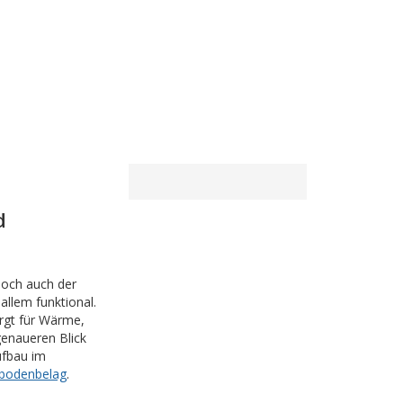
d
Doch auch der
allem funktional.
rgt für Wärme,
genaueren Blick
ufbau im
bodenbelag
.