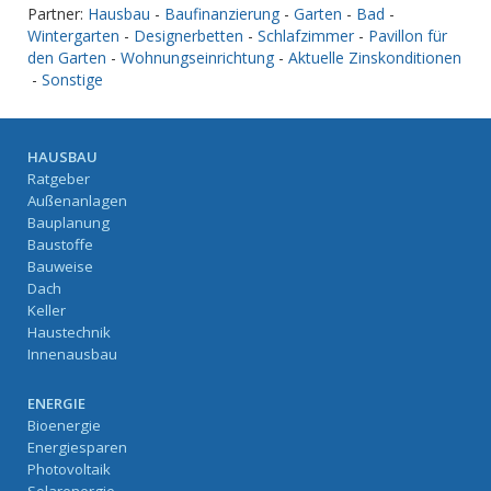
Partner:
Hausbau
-
Baufinanzierung
-
Garten
-
Bad
-
Wintergarten
-
Designerbetten
-
Schlafzimmer
-
Pavillon für
den Garten
-
Wohnungseinrichtung
-
Aktuelle Zinskonditionen
-
Sonstige
HAUSBAU
Ratgeber
Außenanlagen
Bauplanung
Baustoffe
Bauweise
Dach
Keller
Haustechnik
Innenausbau
ENERGIE
Bioenergie
Energiesparen
Photovoltaik