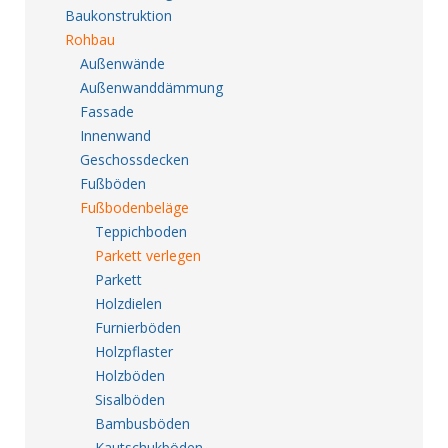
Baukonstruktion
Rohbau
Außenwände
Außenwanddämmung
Fassade
Innenwand
Geschossdecken
Fußböden
Fußbodenbeläge
Teppichboden
Parkett verlegen
Parkett
Holzdielen
Furnierböden
Holzpflaster
Holzböden
Sisalböden
Bambusböden
Kautschukböden