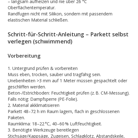
– langsam aufheizen und nie über 26 °C
Oberflächentemperatur.
Randfugen nicht mit Silikon, sondern mit passendem
elastischen Material schließen.
Schritt-für-Schritt-Anleitung – Parkett selbst
verlegen (schwimmend)
Vorbereitung
1. Untergrund prüfen & vorbereiten
Muss eben, trocken, sauber und tragfähig sein.
Unebenheiten >3 mm auf 1 Meter müssen gespachtelt oder
geschliffen werden.
Beton-/Estrichboden: Feuchtigkeit prüfen (z. B. CM-Messung).
Falls nötig: Dampfsperre (PE-Folie).
2. Material akklimatisieren
Parkett 48–72 h im Raum lagern, flach in geschlossenen
Paketen.
Raumklima: 18–22 °C, 40–60 % Luftfeuchtigkeit.
3. Benötigte Werkzeuge bereitlegen
Stichsäge/Kappsäge, Zugeisen, Schlagklotz, Abstandskeile,