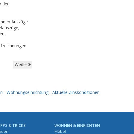
n der
können Auszüge
elauszüge,
en.
ufzeichnungen
Weiter
en
-
Wohnungseinrichtung
-
Aktuelle Zinskonditionen
IPPS & TRICKS
WOHNEN & EINRICHTEN
auen
Möbel