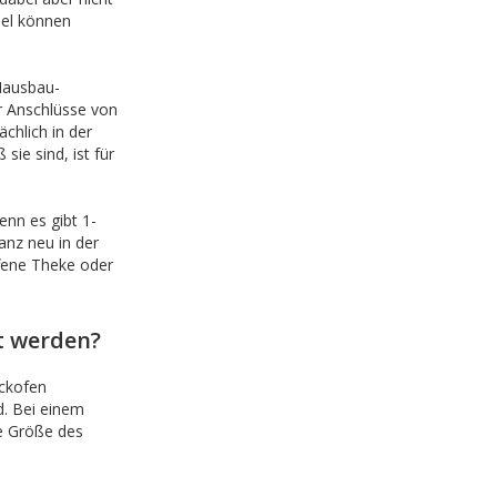
el können
Hausbau-
r Anschlüsse von
chlich in der
ie sind, ist für
enn es gibt 1-
anz neu in der
ffene Theke oder
t werden?
ckofen
d. Bei einem
ie Größe des