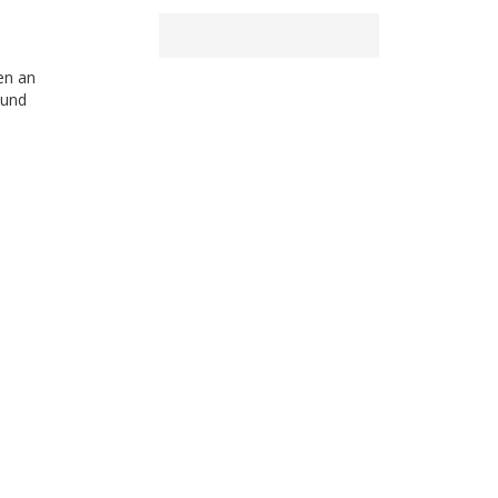
en an
 und