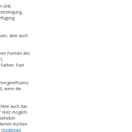
Grill,
streinigung,
erfügung
sein, aber auch
deren Formen des
h,
 Farben. Fast
Energieeffizienz
d, wenn die
schine auch das
r Holz möglich.
weihebel-
odernen Küchen
e
modernen