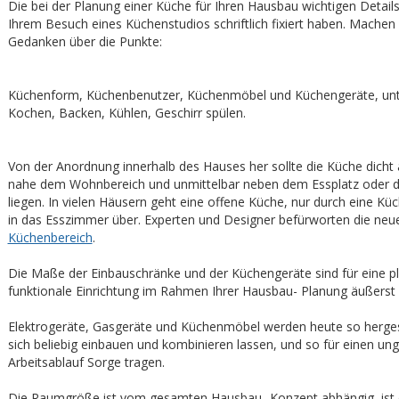
Die bei der Planung einer Küche für Ihren Hausbau wichtigen Details 
Ihrem Besuch eines Küchenstudios schriftlich fixiert haben. Machen 
Gedanken über die Punkte:
Küchenform, Küchenbenutzer, Küchenmöbel und Küchengeräte, unte
Kochen, Backen, Kühlen, Geschirr spülen.
Von der Anordnung innerhalb des Hauses her sollte die Küche dicht
nahe dem Wohnbereich und unmittelbar neben dem Essplatz oder
liegen. In vielen Häusern geht eine offene Küche, nur durch eine Kü
in das Esszimmer über. Experten und Designer befürworten die ne
Küchenbereich
.
Die Maße der Einbauschränke und der Küchengeräte sind für eine p
funktionale Einrichtung im Rahmen Ihrer Hausbau- Planung äußerst 
Elektrogeräte, Gasgeräte und Küchenmöbel werden heute so hergest
sich beliebig einbauen und kombinieren lassen, und so für einen un
Arbeitsablauf Sorge tragen.
Die Raumgröße ist vom gesamten Hausbau- Konzept abhängig, ist d