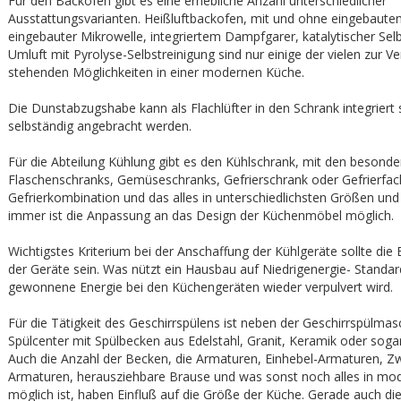
Für den Backofen gibt es eine erhebliche Anzahl unterschiedlicher
Ausstattungsvarianten. Heißluftbackofen, mit und ohne eingebautem 
eingebauter Mikrowelle, integriertem Dampfgarer, katalytischer Selb
Umluft mit Pyrolyse-Selbstreinigung sind nur einige der vielen zur V
stehenden Möglichkeiten in einer modernen Küche.
Die Dunstabzugshabe kann als Flachlüfter in den Schrank integriert 
selbständig angebracht werden.
Für die Abteilung Kühlung gibt es den Kühlschrank, mit den beson
Flaschenschranks, Gemüseschranks, Gefrierschrank oder Gefrierfac
Gefrierkombination und das alles in unterschiedlichsten Größen und
immer ist die Anpassung an das Design der Küchenmöbel möglich.
Wichtigstes Kriterium bei der Anschaffung der Kühlgeräte sollte die 
der Geräte sein. Was nützt ein Hausbau auf Niedrigenergie- Standar
gewonnene Energie bei den Küchengeräten wieder verpulvert wird.
Für die Tätigkeit des Geschirrspülens ist neben der Geschirrspülma
Spülcenter mit Spülbecken aus Edelstahl, Granit, Keramik oder soga
Auch die Anzahl der Becken, die Armaturen, Einhebel-Armaturen, Z
Armaturen, herausziehbare Brause und was sonst noch alles in m
möglich ist, haben Einfluß auf die Größe der Küche. Gerade auch di