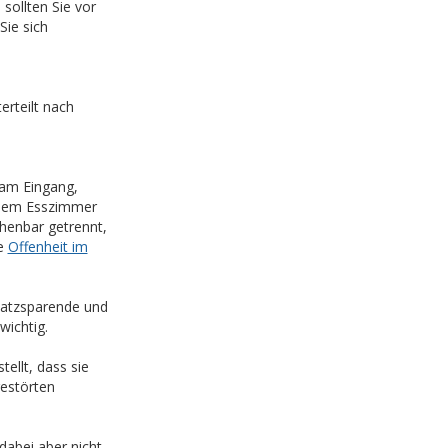
sollten Sie vor
Sie sich
rteilt nach
 am Eingang,
 dem Esszimmer
chenbar getrennt,
ue
Offenheit im
latzsparende und
wichtig.
ellt, dass sie
gestörten
abei aber nicht