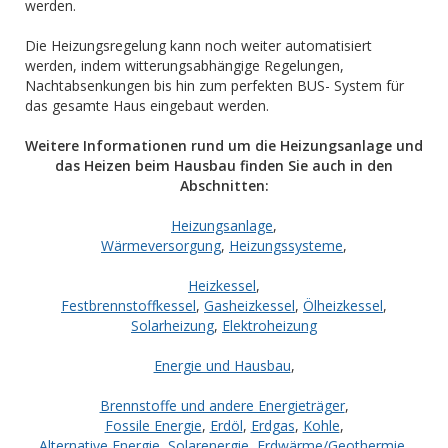
werden.
Die Heizungsregelung kann noch weiter automatisiert
werden, indem witterungsabhängige Regelungen,
Nachtabsenkungen bis hin zum perfekten BUS- System für
das gesamte Haus eingebaut werden.
Weitere Informationen rund um die Heizungsanlage und
das Heizen beim Hausbau finden Sie auch in den
Abschnitten:
Heizungsanlage
,
Wärmeversorgung
,
Heizungssysteme
,
Heizkessel
,
Festbrennstoffkessel
,
Gasheizkessel
,
Ölheizkessel
,
Solarheizung
,
Elektroheizung
Energie und Hausbau
,
Brennstoffe und andere Energieträger
,
Fossile Energie
,
Erdöl
,
Erdgas
,
Kohle
,
Alternative Energie
,
Solarenergie
,
Erdwärme/Geothermie
,