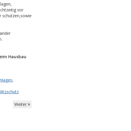
lagen,
htzeitig vor
er schützen,sowie
nander
n.
beim Hausbau
nlagen
,
Blitzschutz
Weiter