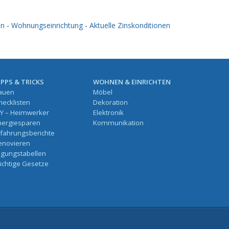
en
-
Wohnungseinrichtung
-
Aktuelle Zinskonditionen
IPPS & TRICKS
WOHNEN & EINRICHTEN
auen
Möbel
hecklisten
Dekoration
IY – Heimwerker
Elektronik
nergiesparen
Kommunikation
rfahrungsberichte
enovieren
ilgungstabellen
ichtige Gesetze