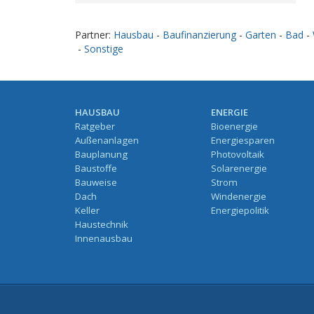
Partner:
Hausbau
-
Baufinanzierung
-
Garten
-
Bad
-
-
Sonstige
HAUSBAU
ENERGIE
Ratgeber
Bioenergie
Außenanlagen
Energiesparen
Bauplanung
Photovoltaik
Baustoffe
Solarenergie
Bauweise
Strom
Dach
Windenergie
Keller
Energiepolitik
Haustechnik
Innenausbau