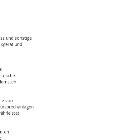
ss und sonstige
axgerät und
e
:
strische
dernsten
he von
Türsprechanlagen
ährleistet
anten
d