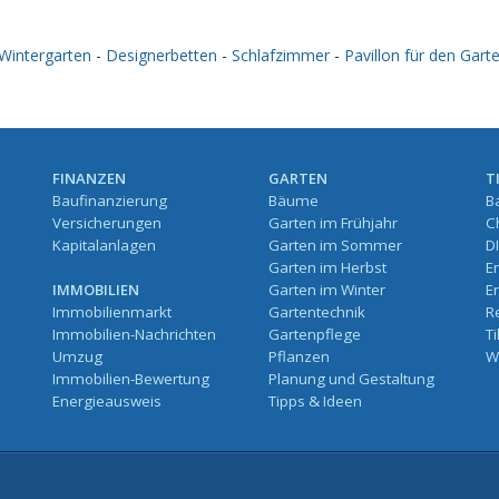
Wintergarten
-
Designerbetten
-
Schlafzimmer
-
Pavillon für den Gart
FINANZEN
GARTEN
T
Baufinanzierung
Bäume
B
Versicherungen
Garten im Frühjahr
C
Kapitalanlagen
Garten im Sommer
D
Garten im Herbst
E
IMMOBILIEN
Garten im Winter
E
Immobilienmarkt
Gartentechnik
R
Immobilien-Nachrichten
Gartenpflege
T
Umzug
Pflanzen
W
Immobilien-Bewertung
Planung und Gestaltung
Energieausweis
Tipps & Ideen