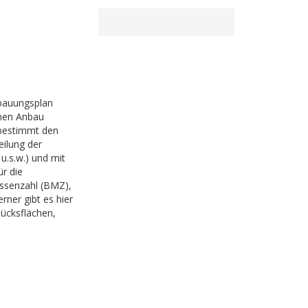
bauungsplan
inen Anbau
 bestimmt den
eilung der
.s.w.) und mit
r die
assenzahl (BMZ),
rner gibt es hier
ücksflächen,