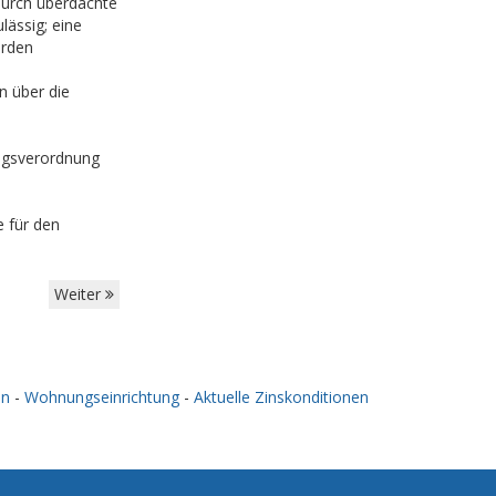
durch überdachte
lässig; eine
erden
n über die
ungsverordnung
 für den
Weiter
en
-
Wohnungseinrichtung
-
Aktuelle Zinskonditionen