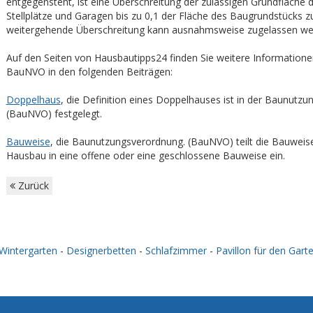
entgegensteht, ist eine Überschreitung der zulässigen Grundfläche 
Stellplätze und Garagen bis zu 0,1 der Fläche des Baugrundstücks zu
weitergehende Überschreitung kann ausnahmsweise zugelassen w
Auf den Seiten von Hausbautipps24 finden Sie weitere Informatione
BauNVO in den folgenden Beiträgen:
Doppelhaus
, die Definition eines Doppelhauses ist in der Baunutz
(BauNVO) festgelegt.
Bauweise
, die Baunutzungsverordnung. (BauNVO) teilt die Bauweise
Hausbau in eine offene oder eine geschlossene Bauweise ein.
Zurück
Wintergarten
-
Designerbetten
-
Schlafzimmer
-
Pavillon für den Gart