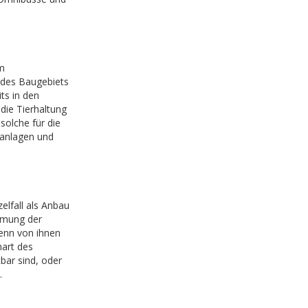
m
 des Baugebiets
its in den
die Tierhaltung
olche für die
nanlagen und
elfall als Anbau
mmung der
wenn von ihnen
art des
ar sind, oder
.