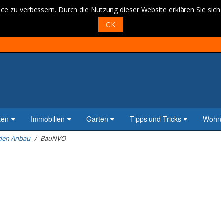
ce zu verbessern. Durch die Nutzung dieser Website erklären Sie sic
OK
zen
Immobilien
Garten
Tipps und Tricks
Wohne
 den Anbau
BauNVO