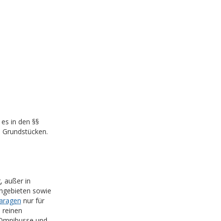
 es in den §§
n Grundstücken.
, außer in
ngebieten sowie
aragen
nur für
 reinen
 Omnibusse und