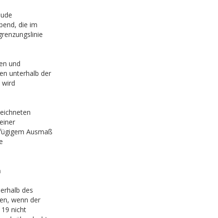
äude
bend, die im
renzungslinie
gen und
en unterhalb der
 wird
zeichneten
einer
ngfügigem Ausmaß
e
n
ßerhalb des
en, wenn der
 19 nicht