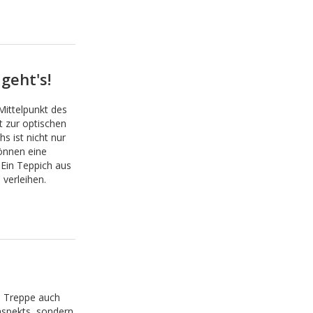
geht's!
Mittelpunkt des
t zur optischen
s ist nicht nur
önnen eine
 Ein Teppich aus
verleihen.
e Treppe auch
aspekts, sondern