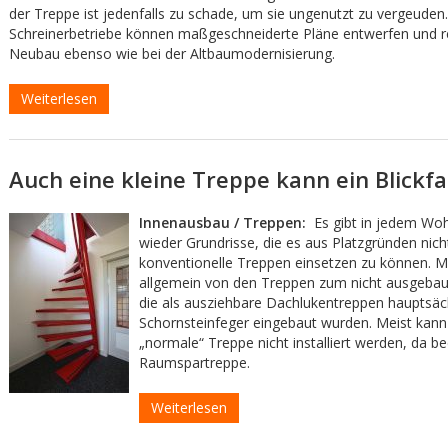
der Treppe ist jedenfalls zu schade, um sie ungenutzt zu vergeuden.
Schreinerbetriebe können maßgeschneiderte Pläne entwerfen und re
Neubau ebenso wie bei der Altbaumodernisierung.
Weiterlesen
Auch eine kleine Treppe kann ein Blickfa
Innenausbau / Treppen:
Es gibt in jedem Wo
wieder Grundrisse, die es aus Platzgründen nich
konventionelle Treppen einsetzen zu können. M
allgemein von den Treppen zum nicht ausgeba
die als ausziehbare Dachlukentreppen hauptsäch
Schornsteinfeger eingebaut wurden. Meist kann 
„normale“ Treppe nicht installiert werden, da be
Raumspartreppe.
Weiterlesen