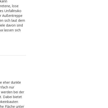
 kann
retene, lose
s Unfallrisiko
er Außentreppe
nen sich laut dem
iele davon sind
a lassen sich
h
e eher dunkle
nfach nur
 werden bei der
t. Dabei bietet
rankeinbauten
he Fläche unter