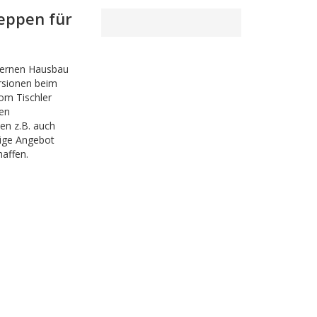
reppen für
odernen Hausbau
rsionen beim
om Tischler
den
en z.B. auch
tige Angebot
haffen.