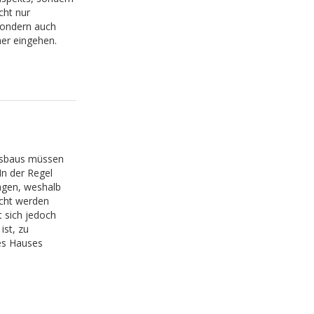
cht nur
sondern auch
her eingehen.
usbaus müssen
In der Regel
agen, weshalb
cht werden
 sich jedoch
ist, zu
des Hauses