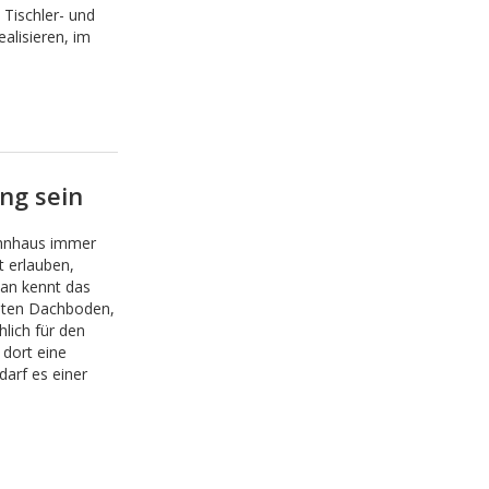
 Tischler- und
alisieren, im
ng sein
hnhaus immer
t erlauben,
an kennt das
uten Dachboden,
lich für den
dort eine
darf es einer