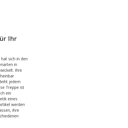
ür Ihr
hat sich in den
enarten in
ckelt. Ihre
cheinbar
leiht jedem
se Treppe ist
ch ein
tik eines
rtikel werden
ssen, ihre
rschiedenen