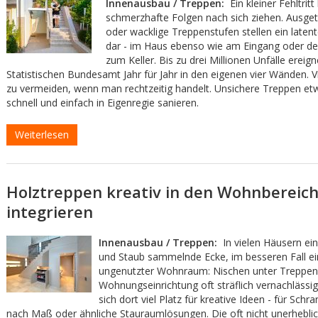
Innenausbau / Treppen:
Ein kleiner Fehltritt
schmerzhafte Folgen nach sich ziehen. Ausget
oder wacklige Treppenstufen stellen ein latente
dar - im Haus ebenso wie am Eingang oder d
zum Keller. Bis zu drei Millionen Unfälle ereig
Statistischen Bundesamt Jahr für Jahr in den eigenen vier Wänden. V
zu vermeiden, wenn man rechtzeitig handelt. Unsichere Treppen etw
schnell und einfach in Eigenregie sanieren.
Weiterlesen
Holztreppen kreativ in den Wohnbereic
integrieren
Innenausbau / Treppen:
In vielen Häusern ein
und Staub sammelnde Ecke, im besseren Fall ei
ungenutzter Wohnraum: Nischen unter Treppen
Wohnungseinrichtung oft sträflich vernachlässig
sich dort viel Platz für kreative Ideen - für Sch
nach Maß oder ähnliche Stauraumlösungen. Die oft nicht unerheblic