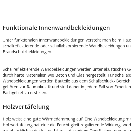
Funktionale Innenwandbekleidungen
Unter funktionalen Innenwandbekleidungen versteht man beim Hau
schallreflektierende oder schallabsorbierende Wandbekleidungen u
Brandschutzbekleidungen.
Schallreflektierende Wandbekleidungen werden unter akustischen G
durch harte Materialien wie Beton und Glas hergestellt. Für schalla
Wandbekleidungen werden Bauteile aus dem Schallschluck- Bereich 
gehören zur Raumakustik und sind daher in jedem Fall von Experte
Fachgebiet zu erstellen.
Holzvertäfelung
Holz weist eine gute Wärmedämmung auf. Eine Wandbekleidung mit
Holzvertäfelung hat eine die Feuchtigkeit regulierende Wirkung, wo
hauptsächlich in der kalten Jahreszeit niedrige Oberflächentemperat