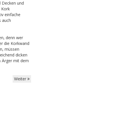
nd Decken und
 Kork
iv einfache
s auch
zen, denn wer
ter die Korkwand
en, müssen
reichend dicken
n Ärger mit dem
Weiter