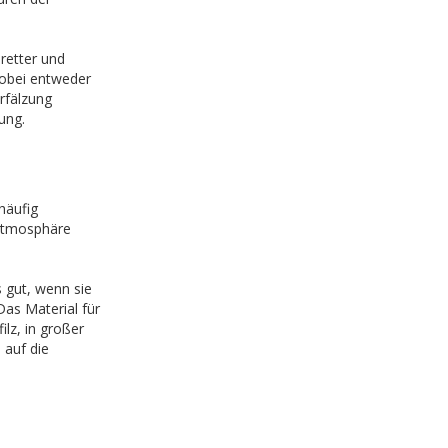
retter und
wobei entweder
rfälzung
ung.
häufig
 Atmosphäre
 gut, wenn sie
as Material für
lz, in großer
 auf die