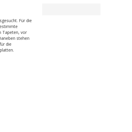
sgesucht. Für die
bestimmte
n Tapeten, vor
 Daneben stehen
ür die
latten.