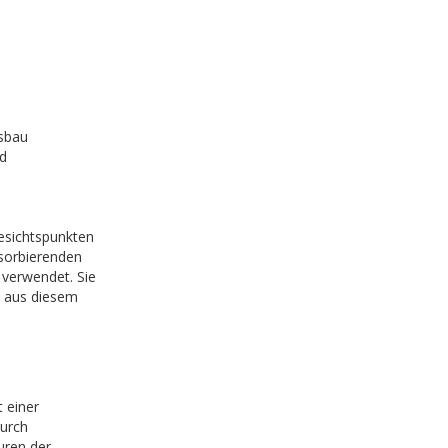
sbau
nd
esichtspunkten
bsorbierenden
verwendet. Sie
n aus diesem
 einer
durch
uren der