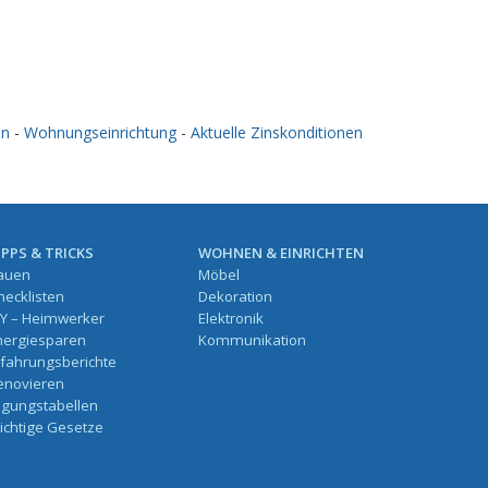
en
-
Wohnungseinrichtung
-
Aktuelle Zinskonditionen
IPPS & TRICKS
WOHNEN & EINRICHTEN
auen
Möbel
hecklisten
Dekoration
IY – Heimwerker
Elektronik
nergiesparen
Kommunikation
rfahrungsberichte
enovieren
ilgungstabellen
ichtige Gesetze