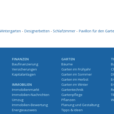
Wintergarten
-
Designerbetten
-
Schlafzimmer
-
Pavillon für den Gart
FINANZEN
GARTEN
T
Baufinanzierung
Bäume
B
Versicherungen
Garten im Frühjahr
C
Kapitalanlagen
Garten im Sommer
D
Garten im Herbst
E
IMMOBILIEN
Garten im Winter
E
Immobilienmarkt
Gartentechnik
R
Immobilien-Nachrichten
Gartenpflege
T
Umzug
Pflanzen
W
Immobilien-Bewertung
Planung und Gestaltung
Energieausweis
Tipps & Ideen