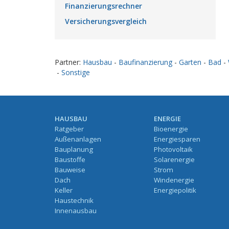
Finanzierungsrechner
Versicherungsvergleich
Partner:
Hausbau
-
Baufinanzierung
-
Garten
-
Bad
-
-
Sonstige
HAUSBAU
ENERGIE
Ratgeber
Bioenergie
Außenanlagen
Energiesparen
Bauplanung
Photovoltaik
Baustoffe
Solarenergie
Bauweise
Strom
Dach
Windenergie
Keller
Energiepolitik
Haustechnik
Innenausbau