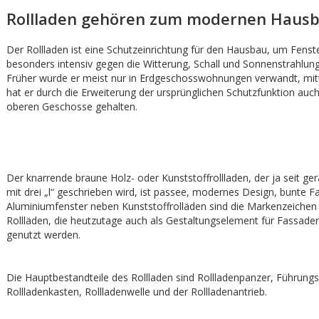
Rollladen gehören zum modernen Haus
Der Rollladen ist eine Schutzeinrichtung für den Hausbau, um Fenst
besonders intensiv gegen die Witterung, Schall und Sonnenstrahlung
Früher wurde er meist nur in Erdgeschosswohnungen verwandt, mitt
hat er durch die Erweiterung der ursprünglichen Schutzfunktion auch
oberen Geschosse gehalten.
Der knarrende braune Holz- oder Kunststoffrollladen, der ja seit ge
mit drei „l“ geschrieben wird, ist passee, modernes Design, bunte F
Aluminiumfenster neben Kunststoffrolläden sind die Markenzeiche
Rollläden, die heutzutage auch als Gestaltungselement für Fassad
genutzt werden.
Die Hauptbestandteile des Rollladen sind Rollladenpanzer, Führung
Rollladenkasten, Rollladenwelle und der Rollladenantrieb.