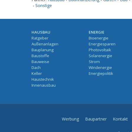
-
Sonstige
HAUSBAU
ENERGIE
Ratgeber
Bioenergie
Außenanlagen
Energiesparen
Bauplanung
Photovoltaik
Baustoffe
Solarenergie
Bauweise
Strom
Dach
Windenergie
Keller
Energiepolitik
Haustechnik
Innenausbau
Werbung
Baupartner
Kontakt