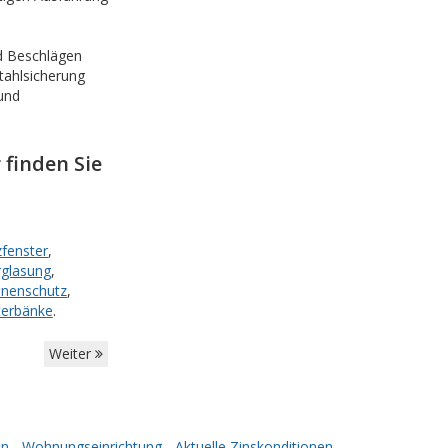
d Beschlägen
stahlsicherung
 und
finden Sie
zfenster
,
rglasung
,
nenschutz
,
terbänke
.
Weiter
en
-
Wohnungseinrichtung
-
Aktuelle Zinskonditionen