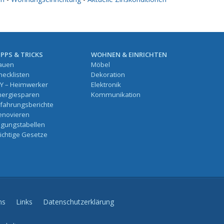
IPPS & TRICKS
WOHNEN & EINRICHTEN
auen
Möbel
hecklisten
Dekoration
IY – Heimwerker
Elektronik
nergiesparen
Kommunikation
rfahrungsberichte
enovieren
ilgungstabellen
ichtige Gesetze
ns
Links
Datenschutzerklärung