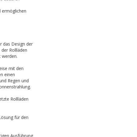
d ermöglichen
r das Design der
 der Rollläden
t werden.
eise mit den
n einen
 und Regen und
onnenstrahlung.
etzte Rollläden
Lösung für den
htigen Ausführung