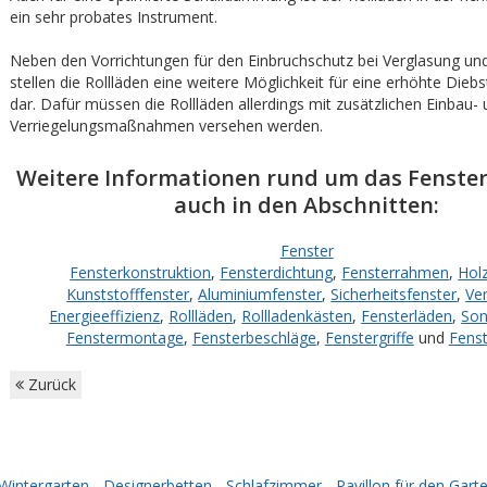
ein sehr probates Instrument.
Neben den Vorrichtungen für den Einbruchschutz bei Verglasung un
stellen die Rollläden eine weitere Möglichkeit für eine erhöhte Dieb
dar. Dafür müssen die Rollläden allerdings mit zusätzlichen Einbau-
Verriegelungsmaßnahmen versehen werden.
Weitere Informationen rund um das Fenster 
auch in den Abschnitten:
Fenster
Fensterkonstruktion
,
Fensterdichtung
,
Fensterrahmen
,
Hol
Kunststofffenster
,
Aluminiumfenster
,
Sicherheitsfenster
,
Ve
Energieeffizienz
,
Rollläden
,
Rollladenkästen
,
Fensterläden
,
Son
Fenstermontage
,
Fensterbeschläge
,
Fenstergriffe
und
Fens
Zurück
Wintergarten
-
Designerbetten
-
Schlafzimmer
-
Pavillon für den Gart