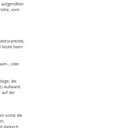
 aufgerollten
nhöhe, vom
Motorantrieb,
d heute beim
Raum-, oder
lage, die
ft)-Aufwand
 auf der
en somit die
en.
und dadurch