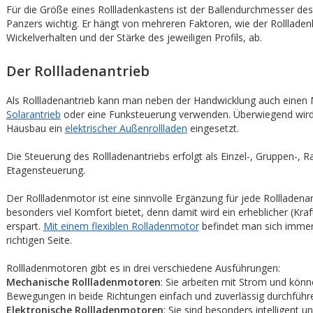
Für die Größe eines Rollladenkastens ist der Ballendurchmesser des
Panzers wichtig. Er hängt von mehreren Faktoren, wie der Rolllade
Wickelverhalten und der Stärke des jeweiligen Profils, ab.
Der Rollladenantrieb
Als Rollladenantrieb kann man neben der Handwicklung auch einen 
Solarantrieb
oder eine Funksteuerung verwenden. Überwiegend wir
Hausbau ein
elektrischer Außenrollladen
eingesetzt.
Die Steuerung des Rollladenantriebs erfolgt als Einzel-, Gruppen-, 
Etagensteuerung.
Der Rollladenmotor ist eine sinnvolle Ergänzung für jede Rollladenan
besonders viel Komfort bietet, denn damit wird ein erheblicher (Kra
erspart.
Mit einem flexiblen Rolladenmotor
befindet man sich immer
richtigen Seite.
Rollladenmotoren gibt es in drei verschiedene Ausführungen:
Mechanische Rollladenmotoren
: Sie arbeiten mit Strom und könn
Bewegungen in beide Richtungen einfach und zuverlässig durchführ
Elektronische Rollladenmotoren
: Sie sind besonders intelligent 