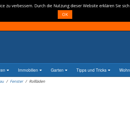
ce zu verbessern. Durch die Nutzung dieser Website erklären Sie sic
OK
zen
Immobilien
Garten
Tipps und Tricks
Wohne
au
Fenster
Rollläden