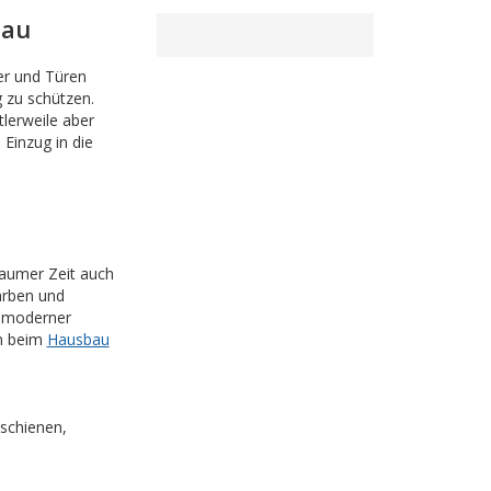
bau
er und Türen
 zu schützen.
lerweile aber
 Einzug in die
raumer Zeit auch
arben und
n moderner
en beim
Hausbau
sschienen,