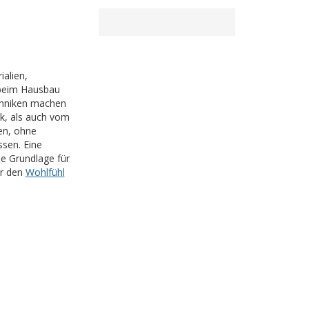
alien,
 beim Hausbau
chniken machen
k, als auch vom
en, ohne
sen. Eine
ie Grundlage für
ür den
Wohlfühl