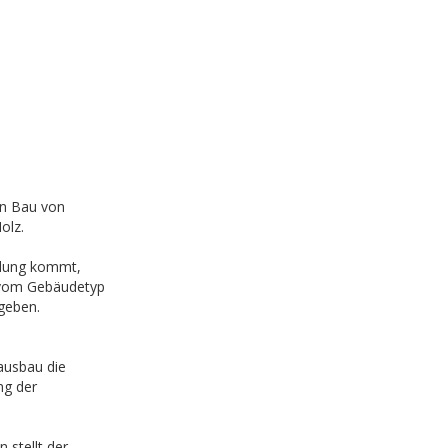
en Bau von
olz.
ndung kommt,
 vom Gebäudetyp
geben.
ausbau die
ng der
 stellt der