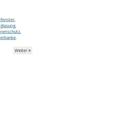
zfenster
,
rglasung
,
nenschutz
,
terbänke
.
Weiter