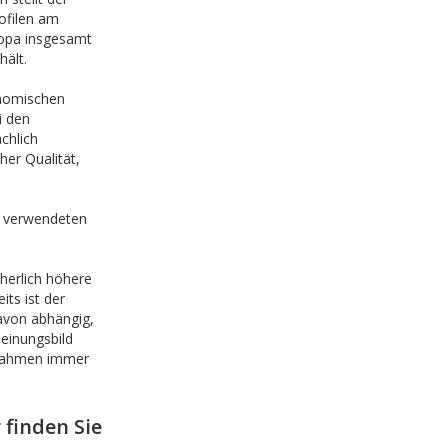
rofilen am
ropa insgesamt
hält.
onomischen
i den
chlich
her Qualität,
n verwendeten
herlich höhere
ts ist der
avon abhängig,
einungsbild
errahmen immer
finden Sie