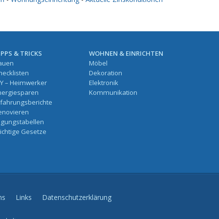
IPPS & TRICKS
WOHNEN & EINRICHTEN
auen
Möbel
hecklisten
Dekoration
IY – Heimwerker
Elektronik
nergiesparen
Kommunikation
rfahrungsberichte
enovieren
ilgungstabellen
ichtige Gesetze
ns
Links
Datenschutzerklärung