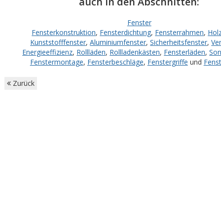
auch in den Abschnitten:
Fenster
Fensterkonstruktion
,
Fensterdichtung
,
Fensterrahmen
,
Hol
Kunststofffenster
,
Aluminiumfenster
,
Sicherheitsfenster
,
Ve
Energieeffizienz
,
Rollläden
,
Rollladenkästen
,
Fensterläden
,
Son
Fenstermontage
,
Fensterbeschläge
,
Fenstergriffe
und
Fens
Zurück