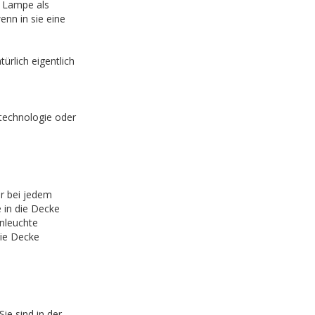
e Lampe als
enn in sie eine
rlich eigentlich
ntechnologie oder
r bei jedem
e in die Decke
nleuchte
die Decke
e sind in der