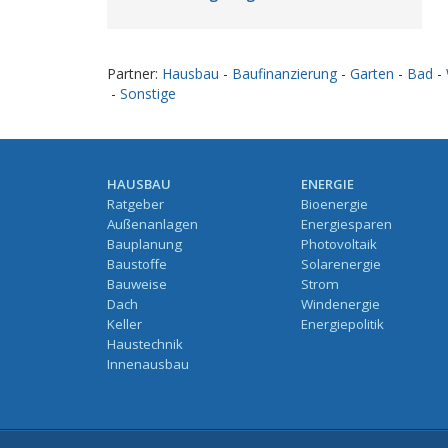
Partner:
Hausbau
-
Baufinanzierung
-
Garten
-
Bad
-
-
Sonstige
HAUSBAU
ENERGIE
Ratgeber
Bioenergie
Außenanlagen
Energiesparen
Bauplanung
Photovoltaik
Baustoffe
Solarenergie
Bauweise
Strom
Dach
Windenergie
Keller
Energiepolitik
Haustechnik
Innenausbau