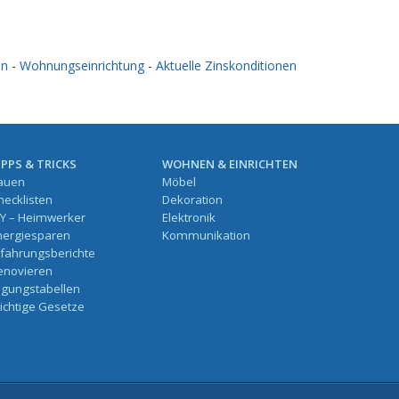
en
-
Wohnungseinrichtung
-
Aktuelle Zinskonditionen
IPPS & TRICKS
WOHNEN & EINRICHTEN
auen
Möbel
hecklisten
Dekoration
IY – Heimwerker
Elektronik
nergiesparen
Kommunikation
rfahrungsberichte
enovieren
ilgungstabellen
ichtige Gesetze