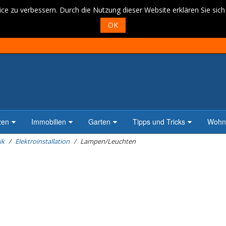
ce zu verbessern. Durch die Nutzung dieser Website erklären Sie sic
OK
zen
Immobilien
Garten
Tipps und Tricks
Wohne
ik
Elektroinstallation
Lampen/Leuchten