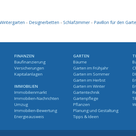
Wintergarten
-
Designerbetten
-
Schlafzimmer
-
Pavillon für den Gart
FINANZEN
GARTEN
T
Baufinanzierung
Bäume
B
Versicherungen
Garten im Frühjahr
C
Kapitalanlagen
Garten im Sommer
D
Garten im Herbst
E
IMMOBILIEN
Garten im Winter
E
Immobilienmarkt
Gartentechnik
R
Immobilien-Nachrichten
Gartenpflege
T
Umzug
Pflanzen
W
Immobilien-Bewertung
Planung und Gestaltung
Energieausweis
Tipps & Ideen