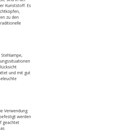
r Kunststoff. Es
chtköpfen,
ren zu den
aditionelle
 Stehlampe,
htungssituationen
Rücksicht
tet und mit gut
seleuchte
die Verwendung
befestigt werden
f geachtet
das