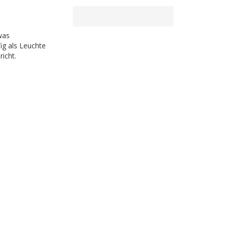
was
ig als Leuchte
icht.