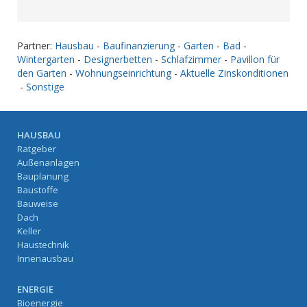
Partner:
Hausbau
-
Baufinanzierung
-
Garten
-
Bad
-
Wintergarten
-
Designerbetten
-
Schlafzimmer
-
Pavillon für
den Garten
-
Wohnungseinrichtung
-
Aktuelle Zinskonditionen
-
Sonstige
HAUSBAU
Ratgeber
Außenanlagen
Bauplanung
Baustoffe
Bauweise
Dach
Keller
Haustechnik
Innenausbau
ENERGIE
Bioenergie