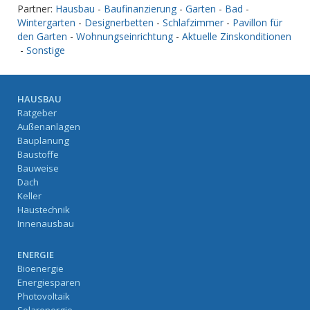
Partner:
Hausbau
-
Baufinanzierung
-
Garten
-
Bad
-
Wintergarten
-
Designerbetten
-
Schlafzimmer
-
Pavillon für
den Garten
-
Wohnungseinrichtung
-
Aktuelle Zinskonditionen
-
Sonstige
HAUSBAU
Ratgeber
Außenanlagen
Bauplanung
Baustoffe
Bauweise
Dach
Keller
Haustechnik
Innenausbau
ENERGIE
Bioenergie
Energiesparen
Photovoltaik