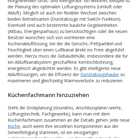
integrierenden Groß- und Kleingeräte. Ein weiteres Beispiel ist
die Planung des optimalen Lüftungssystems (Umluft oder
Abluft). Möglich ist auch ein flexibler Wechsel zwischen
beiden Betriebsarten (Dunstabzüge mit Switch-Funktion).
Eventuell sind auch bestimmte bauliche Gegebenheiten
(Altbau, Energiesparhaus) zu berücksichtigen oder die neuen
Besitzer wünschen sich von vornherein eine
Küchenabluftlösung, bei der die Geruchs-/Fettpartikel und
Feuchtigkeit über einen Luftkanal direkt ins Freie abgeführt
werden. Hierzu muss die Gebäudehülle, insbesondere die für
ein Abluftkanalsystem geschaffene Kernlochbohrung,
energetisch abgedichtet werden. Es gibt intelligente neue
Abluftlösungen, um die Effizienz der
Dunstabzugshaube
zu
maximieren und gleichzeitig Wärmeverluste zu reduzieren.
Küchenfachmann hinzuziehen
Steht die Grobplanung (Grundriss, Anschlusspläne/-werte,
Lüftungstechnik, Fachgewerke), kann man mit dem
Küchenfachmann zusammen an die Details gehen. Jede neue
Küche
, auch wenn ihre einzelnen Komponenten aus der
Serienfertigung stammen, ist ein einzigartiges