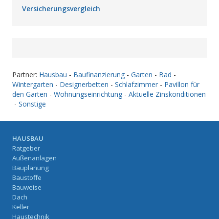
Versicherungsvergleich
Partner:
Hausbau
-
Baufinanzierung
-
Garten
-
Bad
-
Wintergarten
-
Designerbetten
-
Schlafzimmer
-
Pavillon für
den Garten
-
Wohnungseinrichtung
-
Aktuelle Zinskonditionen
-
Sonstige
HAUSBAU
Ratgeber
Außenanlagen
Bauplanung
Baustoffe
Bauweise
Dach
Keller
Haustechnik