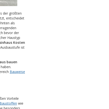
s der größten
etzt, entscheidet
ehnten als
orragenden
ch bevor der
lcher Haustyp
sivhaus Kosten
 Ausbaustufe ist
aus bauen
 haben.
ereich
Bauweise
ßen Vorteile
Baustoffen
wie
ine besonders