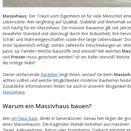
Massivhaus:
Der Traum vom Eigenheim ist für viele Menschen eine
Lebensziele. Wer langfristig auf Qualität, Stabilität und Werterhalt s
sich häufig für ein Massivhaus. Die massive Bauweise gilt seit Jahrz
bewährter Standard und überzeugt durch ihre Robustheit, ihre herv
Schall- und Wärmeeigenschaften sowie ihre lange Lebensdauer. Do
erste Spatenstich erfolgt, stehen zahlreiche Entscheidungen an. We
passt zur Familie? Welche Baustoffe sind sinnvoll? Mit welchen
Mas
und
Preisen
muss gerechnet werden? Ist ein Keller sinnvoll? Welche
die richtige Wahl?
Dieser umfassende
Ratgeber
zeigt Ihnen, worauf Sie beim
Massivh
achten sollten und welche Möglichkeiten moderne Bauherren heute
Zusätzliche Informationen finden Sie auch in unserem Blogartikel-B
Massivhaus
.
Warum ein Massivhaus bauen?
Wer
ein Haus baut
, denkt in Generationen. Genau hier liegen die gro
eines Massivhauses. Die tragenden Wände bestehen aus massiven
Ziegel, Kalksandstein, Beton oder Porenbeton. Dadurch entsteht e