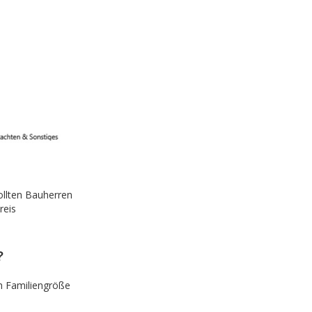
ollten Bauherren
reis
?
h Familiengröße