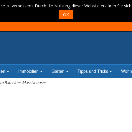
ce zu verbessern. Durch die Nutzung dieser Website erklären Sie sic
OK
zen
Immobilien
Garten
Tipps und Tricks
Wohne
um Bau eines Massivhauses