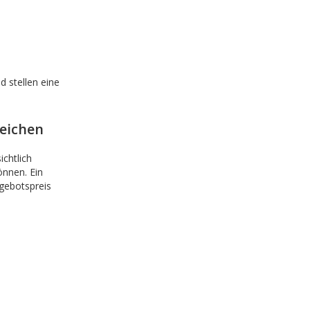
 stellen eine
leichen
sichtlich
önnen. Ein
ngebotspreis