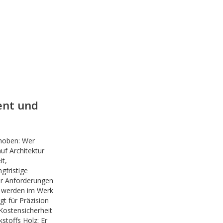
ent und
choben: Wer
uf Architektur
t,
gfristige
ser Anforderungen
 werden im Werk
t für Präzision
Kostensicherheit
stoffs Holz: Er