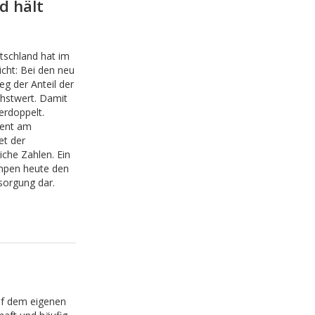
d hält
tschland hat im
cht: Bei den neu
g der Anteil der
chstwert. Damit
erdoppelt.
zent am
et der
che Zahlen. Ein
umpen heute den
sorgung dar.
f dem eigenen