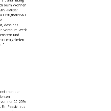
haft und häufig
sich beim Wohnen
Mini-Häuser
 im Fertighausbau
nd
st, dass das
en vorab im Werk
Fenstern und
ts mitgeliefert.
auf
hnet man den
zienten
 von nur 20-25%
 Ein Passivhaus