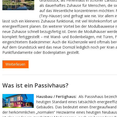
Grundstück, als Ferienhaus in schöner Landsc
als dauerhaftes Zuhause für Menschen, die 
auf das Wesentliche konzentrieren möchten: 
(Tiny-Häuser) sind gefragt wie nie. Vor allem
lässt sich ein kleineres Zuhause funktional, mit viel Wohnkomfort u
energieeffizient planen. Ein weiterer Vorteil bei der Modulbauweise i
neue Zuhause schnell bezugsfertig ist. Denn die Modulhäuser werd
komplett fertiggestellt – mit Wand- und Bodenbelägen, mit Türen, 
eingerichtetem Badezimmer. Auch die Küchenzeile wird oftmals berei
Auf dem Grundstück wird das neue Domizil lediglich noch per Kran 
Punktfundamente oder Bodenplatten gestellt.
Weiterlesen
Was ist ein Passivhaus?
Hausbau / Fertighaus:
Als Passivhaus bezeic
heutigen Standard eines tatsächlich energieeffi
Gebäudes. Das bedeutet einen Energieaufwand
der herkömmlichen „normalen“ Heizwärme eines heutigen Neubaus.