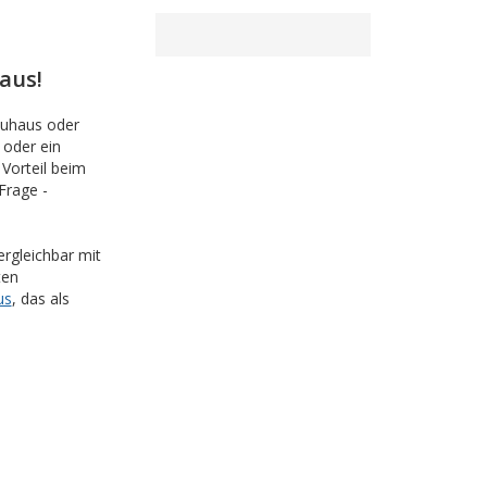
aus!
auhaus oder
 oder ein
Vorteil beim
Frage -
rgleichbar mit
ten
us
, das als