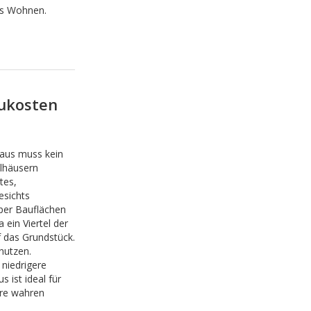
tes Wohnen.
aukosten
aus muss kein
elhäusern
tes,
esichts
per Bauflächen
ein Viertel der
 das Grundstück.
nutzen.
 niedrigere
ist ideal für
äre wahren