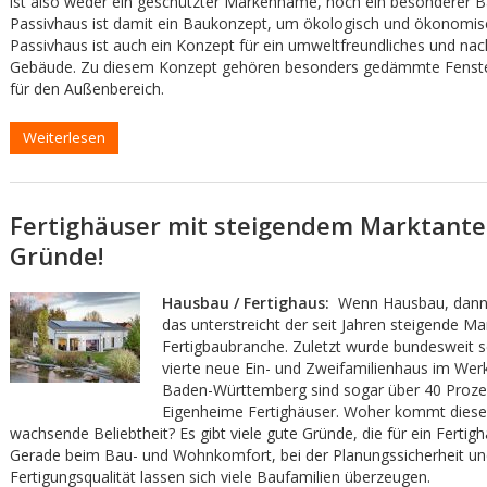
ist also weder ein geschützter Markenname, noch ein besonderer Ba
Passivhaus ist damit ein Baukonzept, um ökologisch und ökonomisc
Passivhaus ist auch ein Konzept für ein umweltfreundliches und nac
Gebäude. Zu diesem Konzept gehören besonders gedämmte Fenst
für den Außenbereich.
Weiterlesen
Fertighäuser mit steigendem Marktanteil
Gründe!
Hausbau / Fertighaus:
Wenn Hausbau, dann 
das unterstreicht der seit Jahren steigende Mar
Fertigbaubranche. Zuletzt wurde bundesweit 
vierte neue Ein- und Zweifamilienhaus im Werk 
Baden-Württemberg sind sogar über 40 Proze
Eigenheime Fertighäuser. Woher kommt diese 
wachsende Beliebtheit? Es gibt viele gute Gründe, die für ein Fertig
Gerade beim Bau- und Wohnkomfort, bei der Planungssicherheit un
Fertigungsqualität lassen sich viele Baufamilien überzeugen.