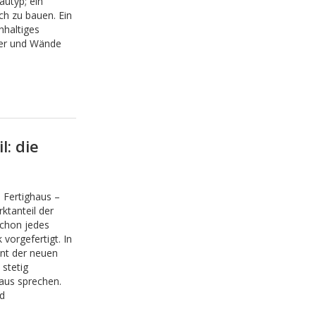
utyp; ein
h zu bauen. Ein
hhaltiges
er und Wände
: die
Fertighaus –
ktanteil der
schon jedes
vorgefertigt. In
nt der neuen
stetig
haus sprechen.
d