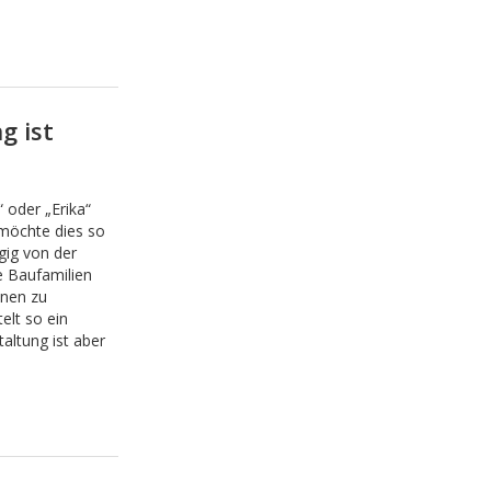
g ist
oder „Erika“
 möchte dies so
gig von der
 Baufamilien
onen zu
elt so ein
altung ist aber