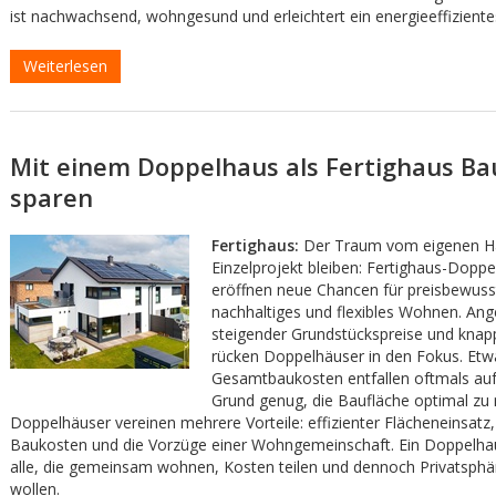
ist nachwachsend, wohngesund und erleichtert ein energieeffizien
Weiterlesen
Mit einem Doppelhaus als Fertighaus B
sparen
Fertighaus:
Der Traum vom eigenen H
Einzelprojekt bleiben: Fertighaus-Dopp
eröffnen neue Chancen für preisbewuss
nachhaltiges und flexibles Wohnen. Ang
steigender Grundstückspreise und knap
rücken Doppelhäuser in den Fokus. Etwa 
Gesamtbaukosten entfallen oftmals auf
Grund genug, die Baufläche optimal zu 
Doppelhäuser vereinen mehrere Vorteile: effizienter Flächeneinsatz,
Baukosten und die Vorzüge einer Wohngemeinschaft. Ein Doppelhaus 
alle, die gemeinsam wohnen, Kosten teilen und dennoch Privatsph
wollen.