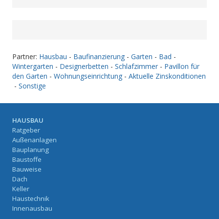
Partner:
Hausbau
-
Baufinanzierung
-
Garten
-
Bad
-
Wintergarten
-
Designerbetten
-
Schlafzimmer
-
Pavillon für
den Garten
-
Wohnungseinrichtung
-
Aktuelle Zinskonditionen
-
Sonstige
HAUSBAU
Ratgeber
Außenanlagen
Bauplanung
Baustoffe
Bauweise
Dach
Keller
Haustechnik
Innenausbau