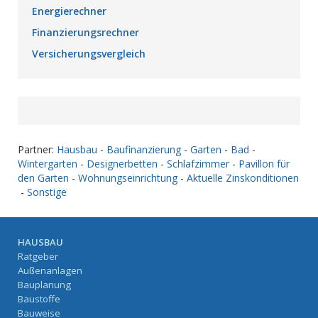
Energierechner
Finanzierungsrechner
Versicherungsvergleich
Partner:
Hausbau
-
Baufinanzierung
-
Garten
-
Bad
-
Wintergarten
-
Designerbetten
-
Schlafzimmer
-
Pavillon für
den Garten
-
Wohnungseinrichtung
-
Aktuelle Zinskonditionen
-
Sonstige
HAUSBAU
Ratgeber
Außenanlagen
Bauplanung
Baustoffe
Bauweise