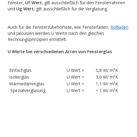
Fenster,
Uf Wert
, gilt ausschließlich für den Fensterrahmen
und
Ug Wert
, gilt ausschließlich für die Verglasung.
Auch für die Fensterzubehörteile, wie Fensterläden,
Rollladen
und Jalousien werden U Werte nach den gleichen
Rechnungsprinzipien ermittelt.
U Werte bei verschiedenen Arten von Fensterglas
Einfachglas
U Wert =
5,8 W/ m²K
Isolierglas
U Wert =
3,0 W/ m²K
Wärmedämmglas
U Wert =
1,1 W/ m²K.
Spezialverglasung
U Wert =
< 1 W/ m²K