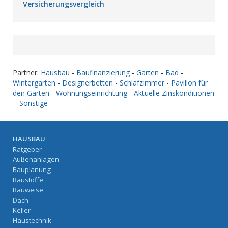
Versicherungsvergleich
Partner:
Hausbau
-
Baufinanzierung
-
Garten
-
Bad
-
Wintergarten
-
Designerbetten
-
Schlafzimmer
-
Pavillon für
den Garten
-
Wohnungseinrichtung
-
Aktuelle Zinskonditionen
-
Sonstige
HAUSBAU
Ratgeber
Außenanlagen
Bauplanung
Baustoffe
Bauweise
Dach
Keller
Haustechnik