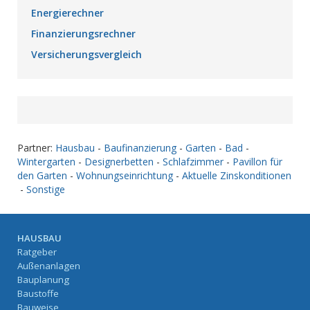
Energierechner
Finanzierungsrechner
Versicherungsvergleich
Partner:
Hausbau
-
Baufinanzierung
-
Garten
-
Bad
-
Wintergarten
-
Designerbetten
-
Schlafzimmer
-
Pavillon für
den Garten
-
Wohnungseinrichtung
-
Aktuelle Zinskonditionen
-
Sonstige
HAUSBAU
Ratgeber
Außenanlagen
Bauplanung
Baustoffe
Bauweise