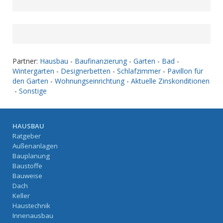
Partner:
Hausbau
-
Baufinanzierung
-
Garten
-
Bad
-
Wintergarten
-
Designerbetten
-
Schlafzimmer
-
Pavillon für
den Garten
-
Wohnungseinrichtung
-
Aktuelle Zinskonditionen
-
Sonstige
HAUSBAU
Ratgeber
Außenanlagen
Bauplanung
Baustoffe
Bauweise
Dach
Keller
Haustechnik
Innenausbau