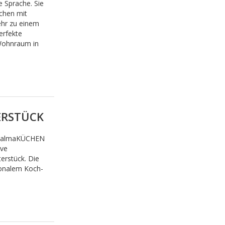
 Sprache. Sie
chen mit
hr zu einem
erfekte
Wohnraum in
ERSTÜCK
rt almaKÜCHEN
ive
erstück. Die
ionalem Koch-