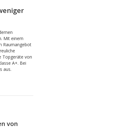
weniger
dernen
n. Mit einem
ren Raumangebot
reuliche
le Topgeräte von
klasse A+. Bei
s aus.
en von