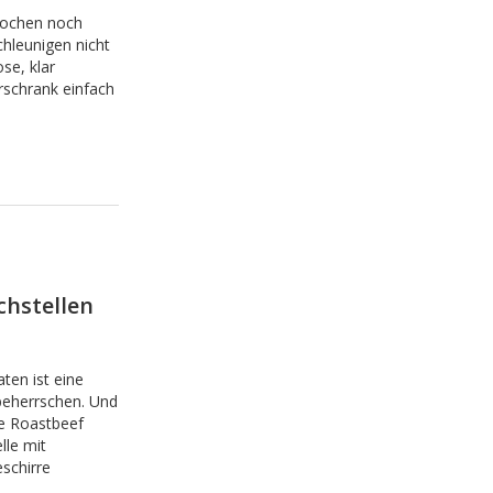
Kochen noch
hleunigen nicht
se, klar
rschrank einfach
chstellen
ten ist eine
 beherrschen. Und
e Roastbeef
lle mit
schirre