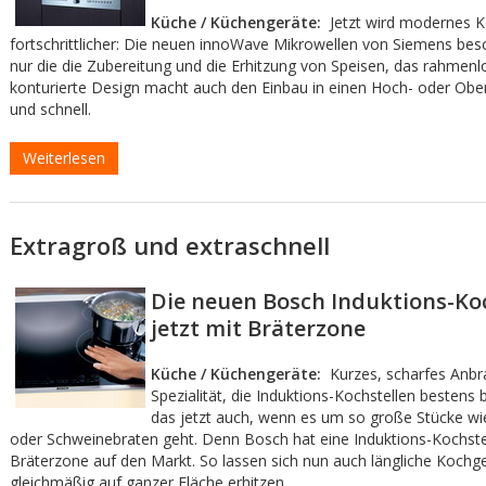
Küche / Küchengeräte:
Jetzt wird modernes 
fortschrittlicher: Die neuen innoWave Mikrowellen von Siemens besc
nur die die Zubereitung und die Erhitzung von Speisen, das rahmenlo
konturierte Design macht auch den Einbau in einen Hoch- oder Obe
und schnell.
Weiterlesen
Extragroß und extraschnell
Die neuen Bosch Induktions-Ko
jetzt mit Bräterzone
Küche / Küchengeräte:
Kurzes, scharfes Anbra
Spezialität, die Induktions-Kochstellen bestens
das jetzt auch, wenn es um so große Stücke wi
oder Schweinebraten geht. Denn Bosch hat eine Induktions-Kochste
Bräterzone auf den Markt. So lassen sich nun auch längliche Kochge
gleichmäßig auf ganzer Fläche erhitzen.