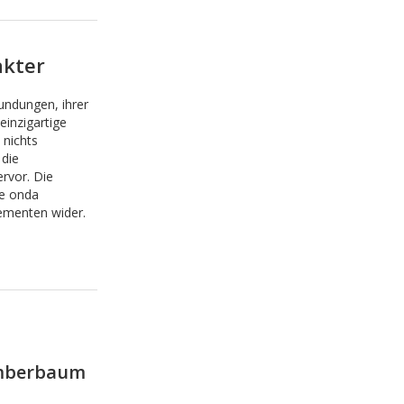
akter
undungen, ihrer
einzigartige
 nichts
 die
rvor. Die
ie onda
ementen wider.
Amberbaum