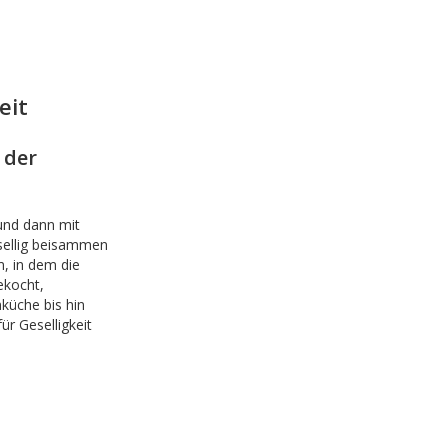
eit
 der
nd dann mit
sellig beisammen
m, in dem die
ekocht,
küche bis hin
ür Geselligkeit