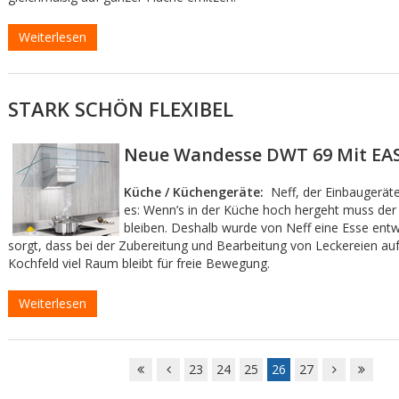
Weiterlesen
STARK SCHÖN FLEXIBEL
Neue Wandesse DWT 69 Mit E
Küche / Küchengeräte:
Neff, der Einbaugeräte
es: Wenn’s in der Küche hoch hergeht muss der 
bleiben. Deshalb wurde von Neff eine Esse entwi
sorgt, dass bei der Zubereitung und Bearbeitung von Leckereien au
Kochfeld viel Raum bleibt für freie Bewegung.
Weiterlesen
23
24
25
26
27