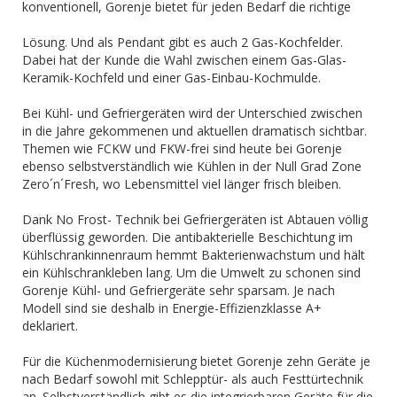
konventionell, Gorenje bietet für jeden Bedarf die richtige
Lösung. Und als Pendant gibt es auch 2 Gas-Kochfelder.
Dabei hat der Kunde die Wahl zwischen einem Gas-Glas-
Keramik-Kochfeld und einer Gas-Einbau-Kochmulde.
Bei Kühl- und Gefriergeräten wird der Unterschied zwischen
in die Jahre gekommenen und aktuellen dramatisch sichtbar.
Themen wie FCKW und FKW-frei sind heute bei Gorenje
ebenso selbstverständlich wie Kühlen in der Null Grad Zone
Zero´n´Fresh, wo Lebensmittel viel länger frisch bleiben.
Dank No Frost- Technik bei Gefriergeräten ist Abtauen völlig
überflüssig geworden. Die antibakterielle Beschichtung im
Kühlschrankinnenraum hemmt Bakterienwachstum und hält
ein Kühlschrankleben lang. Um die Umwelt zu schonen sind
Gorenje Kühl- und Gefriergeräte sehr sparsam. Je nach
Modell sind sie deshalb in Energie-Effizienzklasse A+
deklariert.
Für die Küchenmodernisierung bietet Gorenje zehn Geräte je
nach Bedarf sowohl mit Schlepptür- als auch Festtürtechnik
an. Selbstverständlich gibt es die integrierbaren Geräte für die