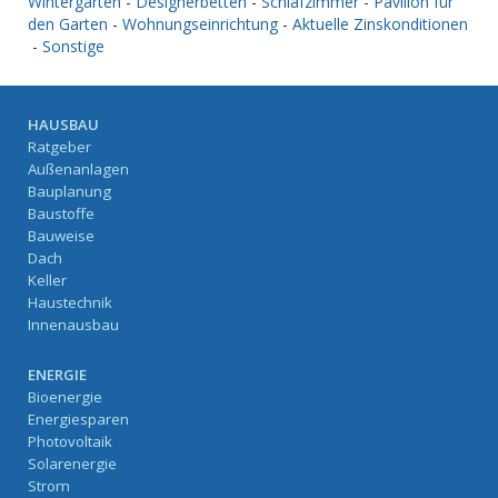
Wintergarten
-
Designerbetten
-
Schlafzimmer
-
Pavillon für
den Garten
-
Wohnungseinrichtung
-
Aktuelle Zinskonditionen
-
Sonstige
HAUSBAU
Ratgeber
Außenanlagen
Bauplanung
Baustoffe
Bauweise
Dach
Keller
Haustechnik
Innenausbau
ENERGIE
Bioenergie
Energiesparen
Photovoltaik
Solarenergie
Strom