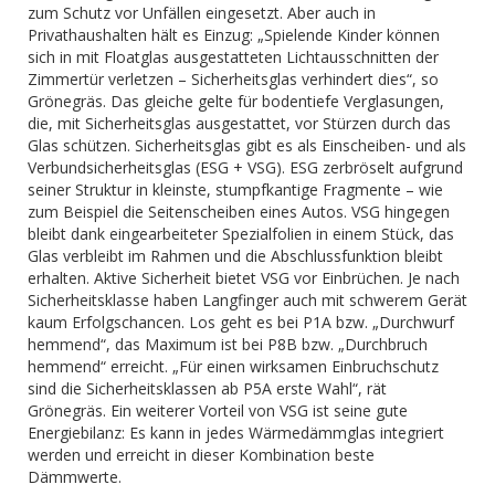
zum Schutz vor Unfällen eingesetzt. Aber auch in
Privathaushalten hält es Einzug: „Spielende Kinder können
sich in mit Floatglas ausgestatteten Lichtausschnitten der
Zimmertür verletzen – Sicherheitsglas verhindert dies“, so
Grönegräs. Das gleiche gelte für bodentiefe Verglasungen,
die, mit Sicherheitsglas ausgestattet, vor Stürzen durch das
Glas schützen. Sicherheitsglas gibt es als Einscheiben- und als
Verbundsicherheitsglas (ESG + VSG). ESG zerbröselt aufgrund
seiner Struktur in kleinste, stumpfkantige Fragmente – wie
zum Beispiel die Seitenscheiben eines Autos. VSG hingegen
bleibt dank eingearbeiteter Spezialfolien in einem Stück, das
Glas verbleibt im Rahmen und die Abschlussfunktion bleibt
erhalten. Aktive Sicherheit bietet VSG vor Einbrüchen. Je nach
Sicherheitsklasse haben Langfinger auch mit schwerem Gerät
kaum Erfolgschancen. Los geht es bei P1A bzw. „Durchwurf
hemmend“, das Maximum ist bei P8B bzw. „Durchbruch
hemmend“ erreicht. „Für einen wirksamen Einbruchschutz
sind die Sicherheitsklassen ab P5A erste Wahl“, rät
Grönegräs. Ein weiterer Vorteil von VSG ist seine gute
Energiebilanz: Es kann in jedes Wärmedämmglas integriert
werden und erreicht in dieser Kombination beste
Dämmwerte.