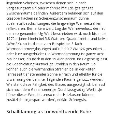
liegenden Scheiben, zwischen denen sich je nach
Verglasungsart ein oder mehrere mit Edelgas gefüllte
Zwischenräume befinden. Außerdem befinden sich auf den
Glasoberflächen im Scheibenzwischenraum dünne
Edelmetallbeschichtungen, die langwellige Wärmestrahlen
reflektieren. Bemerkenswert: Lag der Wärmeverlust, der mit
dem so genannten Ug-Wert beschrieben wird, noch bis in die
1970er Jahre hinein bei 5,8 Watt pro Quadratmeter und Kelvin
(W/m2K), so ist dieser zum Beispiel bei 3-fach-
Wärmedämmverglasungen auf rund 0,7 W/m2K gesunken –
oder kurz ausgedrückt: Die Wärmedämmung ist ganze acht
Mal besser, als noch in den 1970er Jahren. Im Gegenzug lässt
die Beschichtung kurzwellige Strahlen in den Raum. So
können auch die wärmenden Strahlen bei in der kalten
Jahreszeit tief stehender Sonne einfach und effektiv für die
Erwärmung der dahinter liegenden Räume genutzt werden.
Wie stark diese Fähigkeit des Glases ausgeprägt ist, bemisst
sich nach dem Gesamtenergie-Durchlassgrad (g-Wert). „Je
höher dieser Wert ist, umso mehr Heizkosten können
zusätzlich eingespart werden“, erklärt Grönegräs.
Schalldämmglas für wohltuende Ruhe