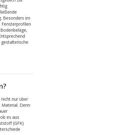
htig
ließende
g. Besonders im
 Fensterprofilen
 Bodenbeläge,
 Entsprechend
 gestalterische
n?
 nicht nur über
 Material. Denn
auer
 ob es aus
tstoff (GFK)
nterschiede