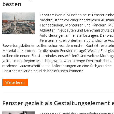
besten
Fenster:
Wer in München neue Fenster einba
möchte, steht vor einer beachtlichen Auswah
Fachbetrieben, Monteuren und Händlern. Mün
Altbauten, Neubauten und Denkmalschutz b
Anforderungen an Fensterlösungen. Der wa
Fenstermarkt erfordert eine durchdachte Aus
Bewertungskriterien sollten schon vor dem ersten Kontakt feststeh
Materialien kommen für die neuen Fenster infrage? Welche Energiee
sollten die neuen Fenster mindestens erfüllen? Und welche Montag
gelten in der Region München, wo sowohl strenge Denkmalschutzau
moderne Bauvorschriften die Anforderungen an eine fachgerechte
Fensterinstallation deutlich beeinflussen können?
Weiterlesen
Fenster gezielt als Gestaltungselement 
Fenster:
Die Wahl der Fensterfarbe trägt ma