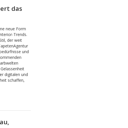
iert das
eine neue Form
nterior-Trends.
Stil, der weit
 TapetenAgentur
bedürfnisse und
r kommenden
Farbwelten
 Gelassenheit
r digitalen und
eit schaffen,
au,