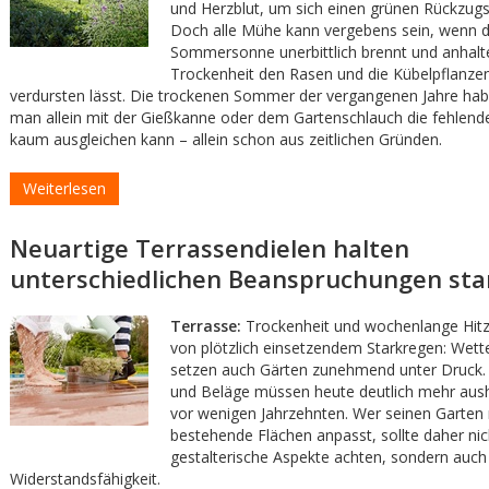
und Herzblut, um sich einen grünen Rückzugs
Doch alle Mühe kann vergebens sein, wenn d
Sommersonne unerbittlich brennt und anhal
Trockenheit den Rasen und die Kübelpflanzen
verdursten lässt. Die trockenen Sommer der vergangenen Jahre hab
man allein mit der Gießkanne oder dem Gartenschlauch die fehlend
kaum ausgleichen kann – allein schon aus zeitlichen Gründen.
Weiterlesen
Neuartige Terrassendielen halten
unterschiedlichen Beanspruchungen st
Terrasse:
Trockenheit und wochenlange Hitz
von plötzlich einsetzendem Starkregen: Wet
setzen auch Gärten zunehmend unter Druck.
und Beläge müssen heute deutlich mehr aush
vor wenigen Jahrzehnten. Wer seinen Garten 
bestehende Flächen anpasst, sollte daher nich
gestalterische Aspekte achten, sondern auch a
Widerstandsfähigkeit.