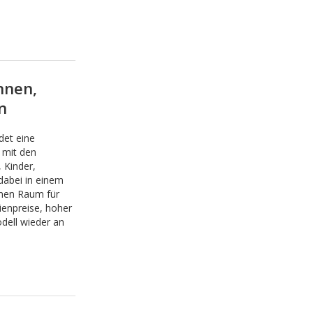
hnen,
n
det eine
 mit den
 Kinder,
dabei in einem
enen Raum für
ienpreise, hoher
ell wieder an