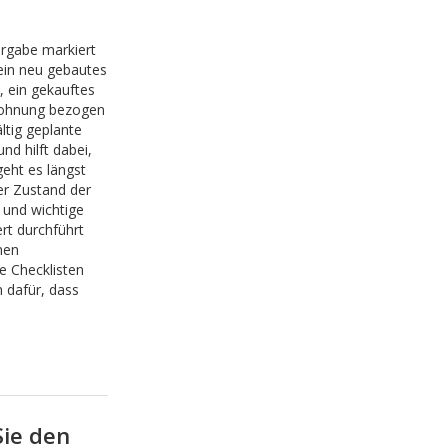
rgabe markiert
 ein neu gebautes
 ein gekauftes
wohnung bezogen
ltig geplante
und hilft dabei,
geht es längst
er Zustand der
 und wichtige
rt durchführt
nen
e Checklisten
 dafür, dass
Sie den