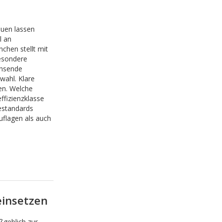
uen lassen
l an
chen stellt mit
esondere
chsende
wahl. Klare
en. Welche
ffizienzklasse
estandards
flagen als auch
einsetzen
ßgeblich zur