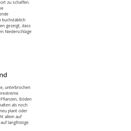
ort zu schaffen.
ie
tende
 buchstäblich
en gezeigt, dass
en Niederschläge
and
e, unterbrochen
terextreme
 Pflanzen, Böden
alten als noch
neu plant oder
t allein auf
uf langfristige