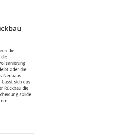
ückbau
wenn die
 die
ollsanierung
eibt oder die
es Neubaus
 Lässt sich das
er Rückbau die
cheidung solide
tere