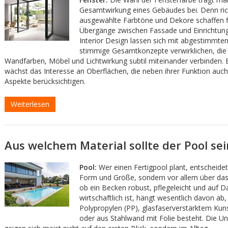
Gesamtwirkung eines Gebäudes bei. Denn ric
ausgewählte Farbtöne und Dekore schaffen f
Übergänge zwischen Fassade und Einrichtun
Interior Design lassen sich mit abgestimmten
stimmige Gesamtkonzepte verwirklichen, die
Wandfarben, Möbel und Lichtwirkung subtil miteinander verbinden.
wächst das Interesse an Oberflächen, die neben ihrer Funktion auch
Aspekte berücksichtigen.
Weiterlesen
Aus welchem Material sollte der Pool sei
Pool:
Wer einen Fertigpool plant, entscheidet
Form und Größe, sondern vor allem über das
ob ein Becken robust, pflegeleicht und auf D
wirtschaftlich ist, hängt wesentlich davon ab,
Polypropylen (PP), glasfaserverstärktem Kuns
oder aus Stahlwand mit Folie besteht. Die U