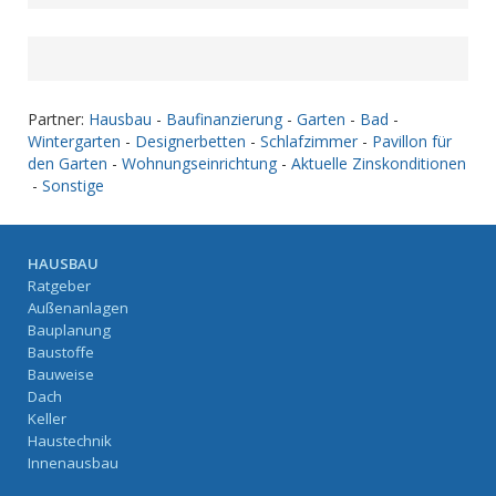
Partner:
Hausbau
-
Baufinanzierung
-
Garten
-
Bad
-
Wintergarten
-
Designerbetten
-
Schlafzimmer
-
Pavillon für
den Garten
-
Wohnungseinrichtung
-
Aktuelle Zinskonditionen
-
Sonstige
HAUSBAU
Ratgeber
Außenanlagen
Bauplanung
Baustoffe
Bauweise
Dach
Keller
Haustechnik
Innenausbau