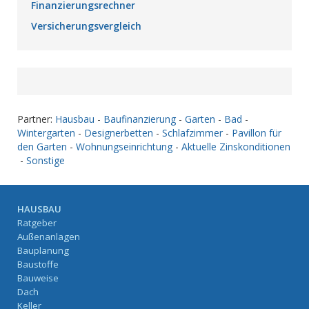
Finanzierungsrechner
Versicherungsvergleich
Partner:
Hausbau
-
Baufinanzierung
-
Garten
-
Bad
-
Wintergarten
-
Designerbetten
-
Schlafzimmer
-
Pavillon für
den Garten
-
Wohnungseinrichtung
-
Aktuelle Zinskonditionen
-
Sonstige
HAUSBAU
Ratgeber
Außenanlagen
Bauplanung
Baustoffe
Bauweise
Dach
Keller