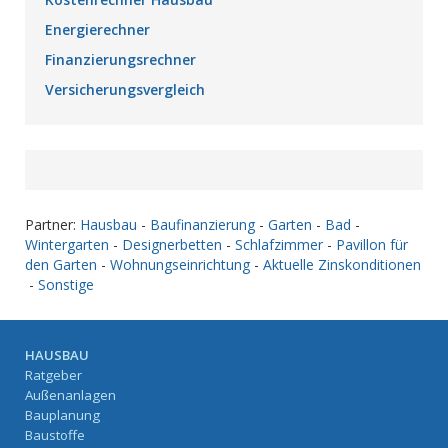
Energierechner
Finanzierungsrechner
Versicherungsvergleich
Partner:
Hausbau
-
Baufinanzierung
-
Garten
-
Bad
-
Wintergarten
-
Designerbetten
-
Schlafzimmer
-
Pavillon für
den Garten
-
Wohnungseinrichtung
-
Aktuelle Zinskonditionen
-
Sonstige
HAUSBAU
Ratgeber
Außenanlagen
Bauplanung
Baustoffe