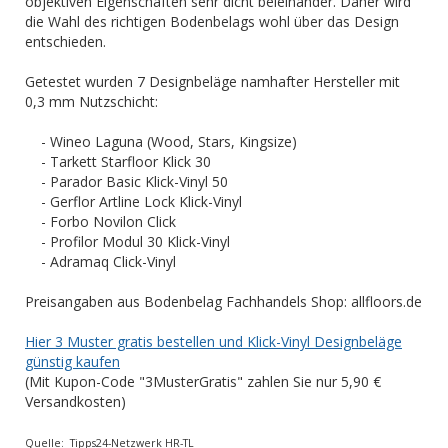
objektiven Eigenschaften sehr dicht beieinander. Daher wird
die Wahl des richtigen Bodenbelags wohl über das Design
entschieden.
Getestet wurden 7 Designbeläge namhafter Hersteller mit
0,3 mm Nutzschicht:
- Wineo Laguna (Wood, Stars, Kingsize)
- Tarkett Starfloor Klick 30
- Parador Basic Klick-Vinyl 50
- Gerflor Artline Lock Klick-Vinyl
- Forbo Novilon Click
- Profilor Modul 30 Klick-Vinyl
- Adramaq Click-Vinyl
Preisangaben aus Bodenbelag Fachhandels Shop: allfloors.de
Hier 3 Muster gratis bestellen und Klick-Vinyl Designbeläge
günstig kaufen
(Mit Kupon-Code "3MusterGratis" zahlen Sie nur 5,90 €
Versandkosten)
Quelle: Tipps24-Netzwerk HR-TL