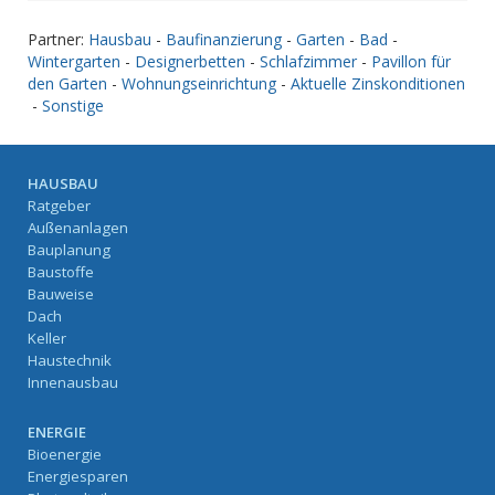
Partner:
Hausbau
-
Baufinanzierung
-
Garten
-
Bad
-
Wintergarten
-
Designerbetten
-
Schlafzimmer
-
Pavillon für
den Garten
-
Wohnungseinrichtung
-
Aktuelle Zinskonditionen
-
Sonstige
HAUSBAU
Ratgeber
Außenanlagen
Bauplanung
Baustoffe
Bauweise
Dach
Keller
Haustechnik
Innenausbau
ENERGIE
Bioenergie
Energiesparen