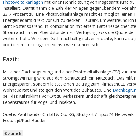
Photovoltaikanlagen
mit einer Nennleistung von insgesamt rund 9
installiert. Damit nahm die Zahl der Anlagen gegenüber dem Vorj
23,7 Prozent zu. Eine Photovoltaikanlage macht es möglich, einen T
Energiebedarfs direkt vor Ort zu decken – autark, umweltfreundlich 
Sicht kostensparend. In Kombination mit einem Batteriespeicher ste
Strom auch in den Abendstunden zur Verfügung, was die Quote der
weiter erhöht. Wer sein Dach nachhaltig nutzen möchte, kann also g
profitieren – ökologisch ebenso wie ökonomisch.
Fazit:
Mit einer Dachbegrünung und einer Photovoltaikanlage (PV) zur um
Stromgewinnung wird aus dem Schutzdach ein Nutzdach. Das hilft n
Energiesparen, sondern leistet einen Beitrag zum Klimaschutz, verb
Wohnqualität und steigert den Wert des Zuhauses. Eine
Dachbegrü
bei, das Mikroklima vor Ort zu verbessern und schafft gleichzeitig n
Lebensräume für Vögel und Insekten.
Quelle: Paul Bauder GmbH & Co. KG, Stuttgart / Tipps24-Netzwerk 
Foto: djd/Paul Bauder
Zurück