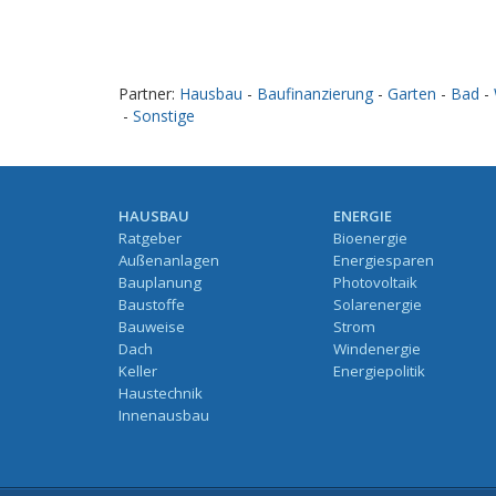
Partner:
Hausbau
-
Baufinanzierung
-
Garten
-
Bad
-
-
Sonstige
HAUSBAU
ENERGIE
Ratgeber
Bioenergie
Außenanlagen
Energiesparen
Bauplanung
Photovoltaik
Baustoffe
Solarenergie
Bauweise
Strom
Dach
Windenergie
Keller
Energiepolitik
Haustechnik
Innenausbau