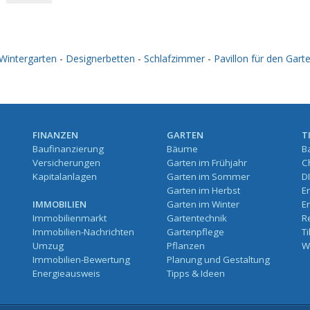
Wintergarten
-
Designerbetten
-
Schlafzimmer
-
Pavillon für den Gart
FINANZEN
GARTEN
T
Baufinanzierung
Bäume
B
Versicherungen
Garten im Frühjahr
C
Kapitalanlagen
Garten im Sommer
D
Garten im Herbst
E
IMMOBILIEN
Garten im Winter
E
Immobilienmarkt
Gartentechnik
R
Immobilien-Nachrichten
Gartenpflege
T
Umzug
Pflanzen
W
Immobilien-Bewertung
Planung und Gestaltung
Energieausweis
Tipps & Ideen