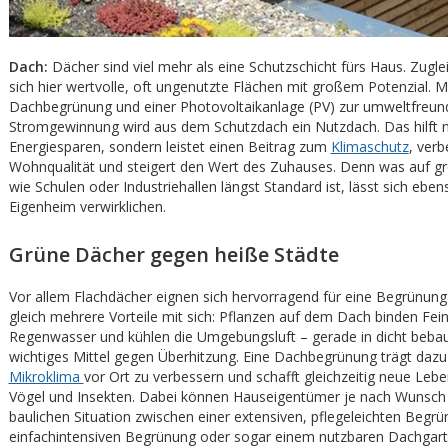
Dach:
Dächer sind viel mehr als eine Schutzschicht fürs Haus. Zugle
sich hier wertvolle, oft ungenutzte Flächen mit großem Potenzial. Mi
Dachbegrünung und einer Photovoltaikanlage (PV) zur umweltfreun
Stromgewinnung wird aus dem Schutzdach ein Nutzdach. Das hilft n
Energiesparen, sondern leistet einen Beitrag zum
Klimaschutz
, verb
Wohnqualität und steigert den Wert des Zuhauses. Denn was auf 
wie Schulen oder Industriehallen längst Standard ist, lässt sich ebe
Eigenheim verwirklichen.
Grüne Dächer gegen heiße Städte
Vor allem Flachdächer eignen sich hervorragend für eine Begrünung.
gleich mehrere Vorteile mit sich: Pflanzen auf dem Dach binden Fei
Regenwasser und kühlen die Umgebungsluft – gerade in dicht bebau
wichtiges Mittel gegen Überhitzung. Eine Dachbegrünung trägt dazu 
Mikroklima
vor Ort zu verbessern und schafft gleichzeitig neue Leb
Vögel und Insekten. Dabei können Hauseigentümer je nach Wunsch
baulichen Situation zwischen einer extensiven, pflegeleichten Begrü
einfachintensiven Begrünung oder sogar einem nutzbaren Dachgart