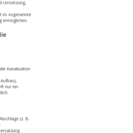
nd Umsetzung,
t es sogenannte
g ermöglichen.
die
die Kanalisation
 Aufbau),
ft nur ein
lich.
schläge (z. B.
s
sersatzung