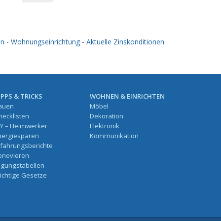
en
-
Wohnungseinrichtung
-
Aktuelle Zinskonditionen
IPPS & TRICKS
WOHNEN & EINRICHTEN
auen
Möbel
hecklisten
Dekoration
IY – Heimwerker
Elektronik
nergiesparen
Kommunikation
rfahrungsberichte
enovieren
ilgungstabellen
ichtige Gesetze