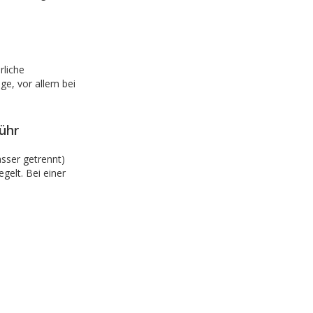
rliche
ge, vor allem bei
ühr
ser getrennt)
egelt. Bei einer