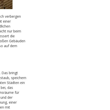
ich verbergen
t einer
dlichen
icht nur beim
essert die
großen Gebäuden
nso auf dem
 Das bringt
nstaub, speichern
ten Städten ein
bei, das
ensräume für
 und der
nung, einer
en mit