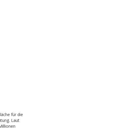
äche für die
tung. Laut
illionen