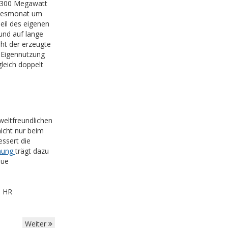
8.300 Megawatt
ahresmonat um
eil des eigenen
und auf lange
ht der erzeugte
 Eigennutzung
leich doppelt
weltfreundlichen
icht nur beim
essert die
nung
trägt dazu
eue
- HR
Weiter