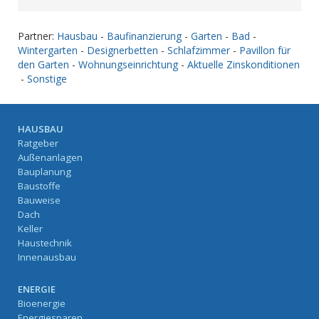
Partner:
Hausbau
-
Baufinanzierung
-
Garten
-
Bad
-
Wintergarten
-
Designerbetten
-
Schlafzimmer
-
Pavillon für
den Garten
-
Wohnungseinrichtung
-
Aktuelle Zinskonditionen
-
Sonstige
HAUSBAU
Ratgeber
Außenanlagen
Bauplanung
Baustoffe
Bauweise
Dach
Keller
Haustechnik
Innenausbau
ENERGIE
Bioenergie
Energiesparen