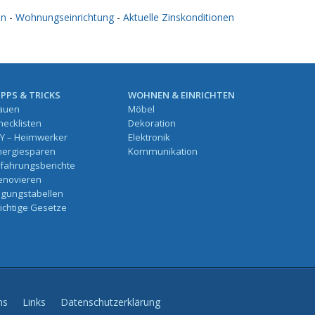
en
-
Wohnungseinrichtung
-
Aktuelle Zinskonditionen
IPPS & TRICKS
WOHNEN & EINRICHTEN
auen
Möbel
hecklisten
Dekoration
IY – Heimwerker
Elektronik
nergiesparen
Kommunikation
rfahrungsberichte
enovieren
ilgungstabellen
ichtige Gesetze
ns
Links
Datenschutzerklärung