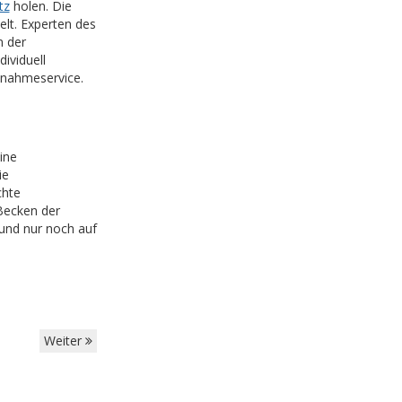
tz
holen. Die
elt. Experten des
n der
ividuell
bnahmeservice.
ine
ie
chte
Becken der
 und nur noch auf
Weiter