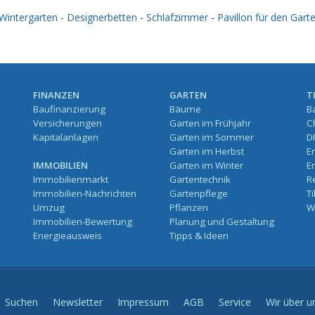
Wintergarten
-
Designerbetten
-
Schlafzimmer
-
Pavillon für den Gart
FINANZEN
GARTEN
T
Baufinanzierung
Bäume
B
Versicherungen
Garten im Frühjahr
C
Kapitalanlagen
Garten im Sommer
D
Garten im Herbst
E
IMMOBILIEN
Garten im Winter
E
Immobilienmarkt
Gartentechnik
R
Immobilien-Nachrichten
Gartenpflege
T
Umzug
Pflanzen
W
Immobilien-Bewertung
Planung und Gestaltung
Energieausweis
Tipps & Ideen
Suchen
Newsletter
Impressum
AGB
Service
Wir über u