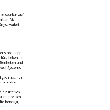
ie spürbar auf -
erbar. Die
ängst vorbei.
reits ab knapp
fürs Leben ist,
affenheiten und
 Pool-Systems
diglich noch den
nschließen.
 hinsichtlich
r telefonisch,
fe benötigt,
 des