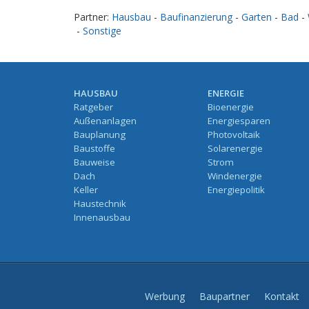
Partner:
Hausbau
-
Baufinanzierung
-
Garten
-
Bad
-
-
Sonstige
HAUSBAU
ENERGIE
Ratgeber
Bioenergie
Außenanlagen
Energiesparen
Bauplanung
Photovoltaik
Baustoffe
Solarenergie
Bauweise
Strom
Dach
Windenergie
Keller
Energiepolitik
Haustechnik
Innenausbau
Werbung
Baupartner
Kontakt