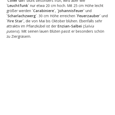
`
Cover Girl
` blüht besonders früh, wird aber wie
`
Leuchtfunk
` nur etwa 20 cm hoch. Mit 25 cm Höhe leicht
größer werden `
Carabiniere
`, `
Johannisfeuer
` und
`
Scharlachzwerg
`. 30 cm Höhe erreichen `
Feuerzauber
` und
`
Fire Star
`, die von Mai bis Oktober blühen. Ebenfalls sehr
attraktiv im Pflanzkübel ist der
Enzian-Salbei
(
Salvia
patens
). Mit seinen lauen Blüten passt er besonders schön
zu Ziergräsern.