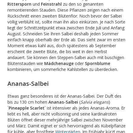
Rittersporn
und
Feinstrahl
zu den so genannten
remontierenden Stauden. Diese Pflanzen zeigen nach einem
Rückschnitt einen zweiten Blütenflor. Noch bevor der Salbei
völlig verblüht ist, sollte man ihn also einkürzen. Je nach Sorte
liegt der Schnittzeitpunkt etwa zwischen Ende Juli und Anfang
August. Schneiden Sie Ihren Salbei deshalb jeden Sommer
einfach knapp oberhalb der Erde ab. Das sieht zwar im ersten
Moment etwas kahl aus, doch spätestens ab September
erscheint die zweite Blüte, die bis weit in den Herbst
andauert.
Sie können den Steppen-Salbei auch mit buschigen
Blütenstauden wie
Mädchenauge
oder
Spornblume
kombinieren, um sommerliche Kahlstellen zu überdecken.
Ananas-Salbei
Etwas ganz besonderes ist der Ananas-Salbei. Der Duft des
bis zu 130 cm hohen
Ananas-Salbei
(
Salvia elegans
)
`
Pineapple Scarlet
` ist intensiver als jedes Ananas-Aroma. Er
liebt es hell, aber nicht vollsonnig und seine kardinalroten
Blüten öffnet dieser mehrjährige Salbei zwischen November
und März. Damit eignet er sich hervorragend als Kübelpflanze
für kühle, aber frostfreie
Wintergärten
. Im Frühjahr kürzt man