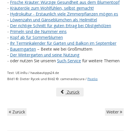
-
Frische Kräuter: Würzige Gesundheit aus dem Blumentopf
-
Kräuteröle zum Wohlfühlen, selbst gemacht!
-
Hydrokultur - Erstaunlich viele Zimmerpflanzen mögen es
-
Löwenzahn und Gänseblümchen als Heilmittel
-
Der richtige Schnitt für guten Ertrag bei Obstgehölzen
-
Primeln sind die Nummer eins
-
Kopf ab für Sommerblumen
-
Ihr Terminkalender für Garten und Balkon im September
-
Bauerngarten
– Beete wie bei Großmuttern
-
Der Wintergarten und seine Nutzung
- oder nutzen Sie unseren
Such-Service
für weitere Themen
Text:
UE-InRu /
hausbautipps24.de
Bild1 ©: Dieter Rycek und Bild2 ©: cameraobscura
/
Pixelio
Zurück
Zurück
Weiter