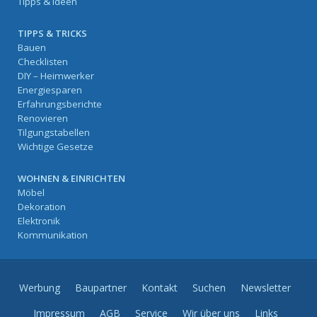
Tipps & Ideen
TIPPS & TRICKS
Bauen
Checklisten
DIY – Heimwerker
Energiesparen
Erfahrungsberichte
Renovieren
Tilgungstabellen
Wichtige Gesetze
WOHNEN & EINRICHTEN
Möbel
Dekoration
Elektronik
Kommunikation
Werbung
Baupartner
Kontakt
Suchen
Newsletter
Impressum
AGB
Service
Wir über uns
Links