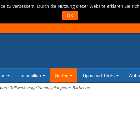
ce zu verbessern. Durch die Nutzung dieser Website erklären Sie sic
OK
zen
Immobilien
Garten
Tipps und Tricks
Wohne
bare Grillwerkzeuge für ein gelungenes Barbecue