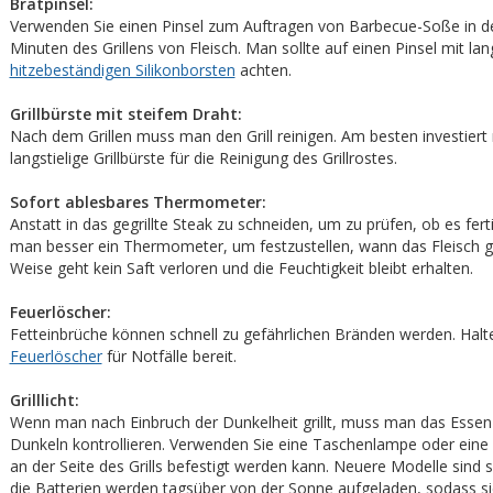
Bratpinsel:
Verwenden Sie einen Pinsel zum Auftragen von Barbecue-Soße in de
Minuten des Grillens von Fleisch. Man sollte auf einen Pinsel mit lan
hitzebeständigen Silikonborsten
achten.
Grillbürste mit steifem Draht:
Nach dem Grillen muss man den Grill reinigen. Am besten investiert
langstielige Grillbürste für die Reinigung des Grillrostes.
Sofort ablesbares Thermometer:
Anstatt in das gegrillte Steak zu schneiden, um zu prüfen, ob es fert
man besser ein Thermometer, um festzustellen, wann das Fleisch gar
Weise geht kein Saft verloren und die Feuchtigkeit bleibt erhalten.
Feuerlöscher:
Fetteinbrüche können schnell zu gefährlichen Bränden werden. Halt
Feuerlöscher
für Notfälle bereit.
Grilllicht:
Wenn man nach Einbruch der Dunkelheit grillt, muss man das Essen 
Dunkeln kontrollieren. Verwenden Sie eine Taschenlampe oder eine Gr
an der Seite des Grills befestigt werden kann. Neuere Modelle sind s
die Batterien werden tagsüber von der Sonne aufgeladen, sodass si