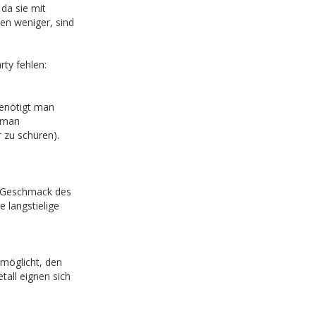
 da sie mit
en weniger, sind
rty fehlen:
benötigt man
t man
 zu schüren).
en Geschmack des
e langstielige
rmöglicht, den
etall eignen sich