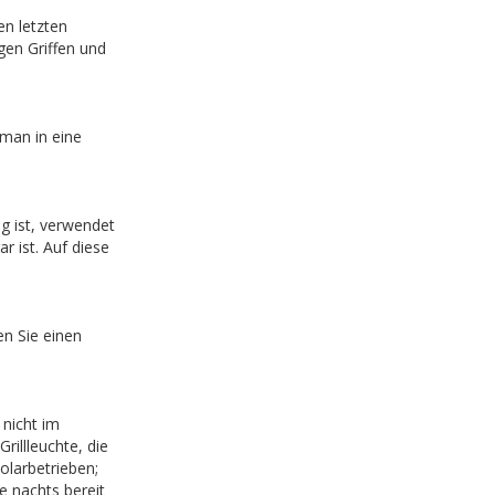
n letzten
gen Griffen und
 man in eine
ig ist, verwendet
 ist. Auf diese
en Sie einen
nicht im
illleuchte, die
olarbetrieben;
e nachts bereit