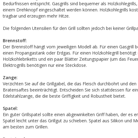
Bedürfnissen entspricht. Gasgrills sind bequemer als Holzkohlegrills,
einem Drehknopf eingeschaltet werden können. Holzkohlegrills kost
tragbar und erzeugen mehr Hitze.
Die folgenden Utensilien für den Grill sollten jedoch bei keiner Grillpa
Brennstoff:
Der Brennstoff hängt vom jeweiligen Modell ab. Für einen Gasgrill 
einen Propangastank oder Erdgas. Für einen Holzkohlegrill benötig
Holzkohlebriketts und ein paar Blätter Zeitungspapier (um das Feuer
Elektrogrills benötigen nur eine Steckdose.
Zange:
Verzichten Sie auf die Grillgabel, die das Fleisch durchbohrt und d
Bratensaftes beeinträchtigt. Entscheiden Sie sich stattdessen für ein
Edelstahlzange, die die beste Griffigkeit und Robustheit bietet.
Spatel:
Ein guter Grillspatel sollte einen abgewinkelten Griff haben, der es e
Spatel leicht unter das Grillgut zu schieben. Spatel aus Silikon und M
am besten zum Grillen.