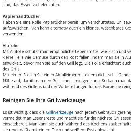
sind, das Essen zu beleuchten.
Papierhandtücher:
Halten Sie eine Rolle Papiertücher bereit, um Verschüttetes, Grillsau
aufzuwischen. Man kann alternativ auch ein kleines, waschbares Ges
verwenden.
Alufolie:
Mit Alufolie schützt man empfindliche Lebensmittel wie Fisch und ve
kleine Teile wie Gemüse durch den Rost fallen, indem man sie in Al
einwickelt, bevor man sie auf den Grill legt. Die Folie erleichtert auc
des Grills.
Mülleimer: Stellen Sie einen Abfalleimer mit einem dicht schließende
Nähe auf, damit man den Grill schnell reinigen kann. So kann man da
während des Grillens und der Vorbereitungen für das Barbecue reini
Reinigen Sie Ihre Grillwerkzeuge
Es ist wichtig, dass die
Grillwerkzeuge
nach jedem Gebrauch gereinig
vermeidet man Essensreste und macht sie für die nächste Grillsessi
einsatzbereit. Man kann sie auch während des Kochens sauber hal
sie regelmäßig mit einem Tuch und weißem Essig abwischt.