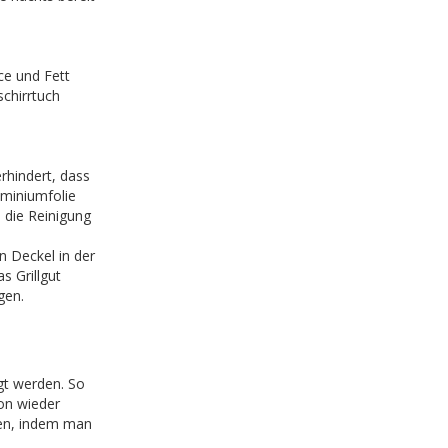
ce und Fett
chirrtuch
rhindert, dass
uminiumfolie
h die Reinigung
n Deckel in der
s Grillgut
gen.
t werden. So
on wieder
ten, indem man