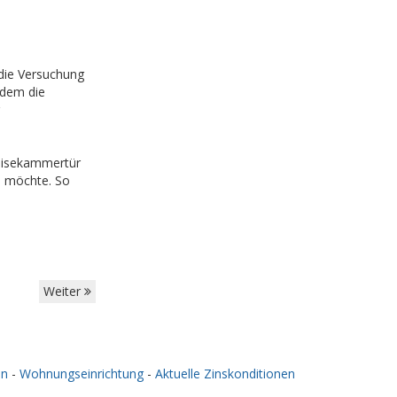
die Versuchung
hdem die
peisekammertür
n möchte. So
Weiter
en
-
Wohnungseinrichtung
-
Aktuelle Zinskonditionen