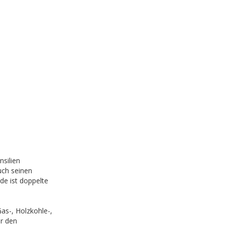
nsilien
uch seinen
de ist doppelte
as-, Holzkohle-,
er den