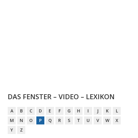
DAS FENSTER – VIDEO – LEXIKON
A
B
C
D
E
F
G
H
I
J
K
L
M
N
O
P
Q
R
S
T
U
V
W
X
Y
Z