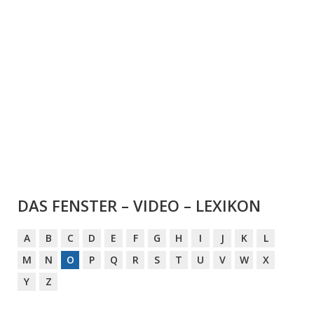
DAS FENSTER – VIDEO – LEXIKON
A
B
C
D
E
F
G
H
I
J
K
L
M
N
O
P
Q
R
S
T
U
V
W
X
Y
Z