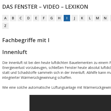
DAS FENSTER – VIDEO – LEXIKON
A
B
C
D
E
F
G
H
I
J
K
L
M
N
Z
Fachbegriffe mit I
Innenluft
Die Innenluft ist bei den heute luftdichten Bauelementen zu eine
Energieverlust vorzubeugen, schließen Fenster heute absolut luftdi
statt und Schadstoffe sammeln sich in der Innenluft. Abhilfe kann 
integrierter Wärmerückgewinnung schaffen.
Wie eine solche automatische Lüftungsanlage mit Wärmerückgewinnu