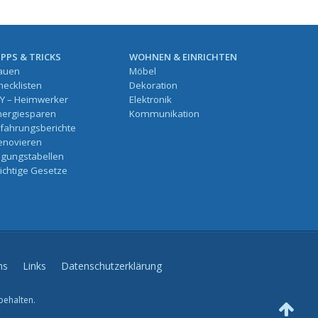
IPPS & TRICKS
WOHNEN & EINRICHTEN
auen
Möbel
hecklisten
Dekoration
IY – Heimwerker
Elektronik
nergiesparen
Kommunikation
rfahrungsberichte
enovieren
ilgungstabellen
ichtige Gesetze
ns
Links
Datenschutzerklärung
behalten.