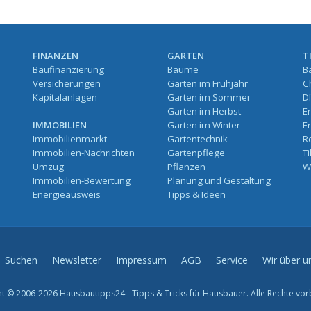
FINANZEN
GARTEN
T
Baufinanzierung
Bäume
B
Versicherungen
Garten im Frühjahr
C
Kapitalanlagen
Garten im Sommer
D
Garten im Herbst
E
IMMOBILIEN
Garten im Winter
E
Immobilienmarkt
Gartentechnik
R
Immobilien-Nachrichten
Gartenpflege
T
Umzug
Pflanzen
W
Immobilien-Bewertung
Planung und Gestaltung
Energieausweis
Tipps & Ideen
Suchen
Newsletter
Impressum
AGB
Service
Wir über u
t © 2006-2026 Hausbautipps24 - Tipps & Tricks für Hausbauer. Alle Rechte vor