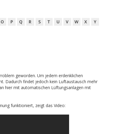
O
P
Q
R
S
T
U
V
W
X
Y
m Problem geworden. Um jedem erdenklichen
cht. Dadurch findet jedoch kein Luftaustausch mehr
man hier mit automatischen Lüftungsanlagen mit
ng funktioniert, zeigt das Video: