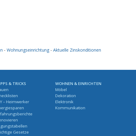
en
-
Wohnungseinrichtung
-
Aktuelle Zinskonditionen
IPPS & TRICKS
WOHNEN & EINRICHTEN
auen
Möbel
hecklisten
Dekoration
IY – Heimwerker
Elektronik
nergiesparen
Kommunikation
rfahrungsberichte
enovieren
ilgungstabellen
ichtige Gesetze