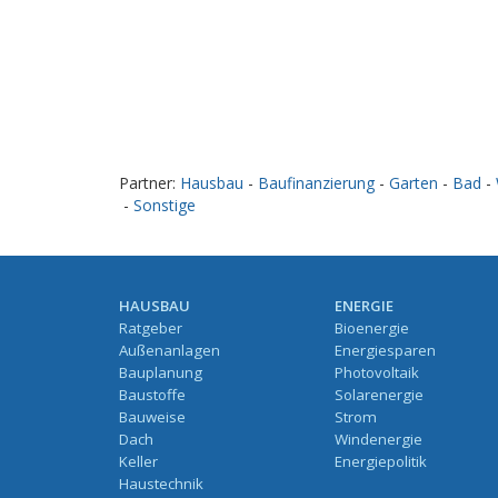
Partner:
Hausbau
-
Baufinanzierung
-
Garten
-
Bad
-
-
Sonstige
HAUSBAU
ENERGIE
Ratgeber
Bioenergie
Außenanlagen
Energiesparen
Bauplanung
Photovoltaik
Baustoffe
Solarenergie
Bauweise
Strom
Dach
Windenergie
Keller
Energiepolitik
Haustechnik