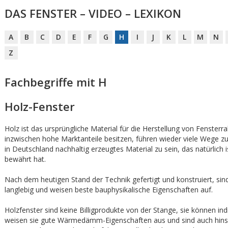
DAS FENSTER – VIDEO – LEXIKON
A
B
C
D
E
F
G
H
I
J
K
L
M
N
Z
Fachbegriffe mit H
Holz-Fenster
Holz ist das ursprüngliche Material für die Herstellung von Fenste
inzwischen hohe Marktanteile besitzen, führen wieder viele Wege zu
in Deutschland nachhaltig erzeugtes Material zu sein, das natürlich 
bewährt hat.
Nach dem heutigen Stand der Technik gefertigt und konstruiert, si
langlebig und weisen beste bauphysikalische Eigenschaften auf.
Holzfenster sind keine Billigprodukte von der Stange, sie können ind
weisen sie gute Wärmedämm-Eigenschaften aus und sind auch hinsich