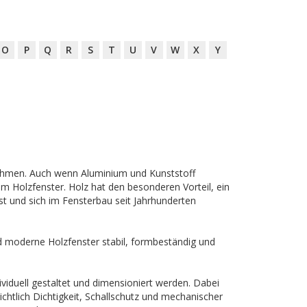
O
P
Q
R
S
T
U
V
W
X
Y
rrahmen. Auch wenn Aluminium und Kunststoff
m Holzfenster. Holz hat den besonderen Vorteil, ein
ist und sich im Fensterbau seit Jahrhunderten
nd moderne Holzfenster stabil, formbeständig und
ividuell gestaltet und dimensioniert werden. Dabei
tlich Dichtigkeit, Schallschutz und mechanischer