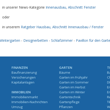
in unserer News-Kategorie
Innenausbau, Abschnitt Fenster
oder
in unserem
Ratgeber Hausbau, Abschnitt Innenausbau / Fenster
Wintergarten
-
Designerbetten
-
Schlafzimmer
-
Pavillon für den Gart
FINANZEN
GARTEN
T
Baufinanzierung
Bäume
B
Versicherungen
Garten im Frühjahr
C
Kapitalanlagen
Garten im Sommer
D
Garten im Herbst
E
IMMOBILIEN
Garten im Winter
E
Immobilienmarkt
Gartentechnik
R
Immobilien-Nachrichten
Gartenpflege
T
Umzug
Pflanzen
W