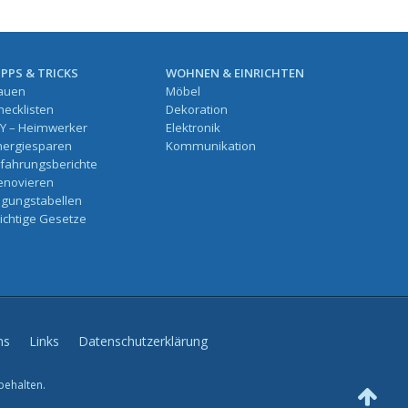
IPPS & TRICKS
WOHNEN & EINRICHTEN
auen
Möbel
hecklisten
Dekoration
IY – Heimwerker
Elektronik
nergiesparen
Kommunikation
rfahrungsberichte
enovieren
ilgungstabellen
ichtige Gesetze
ns
Links
Datenschutzerklärung
behalten.