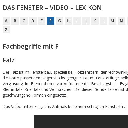
DAS FENSTER – VIDEO – LEXIKON
A
B
C
D
E
F
G
H
I
J
K
L
M
N
Z
Fachbegriffe mit F
Falz
Der Falz ist im Fensterbau, speziell bei Holzfenstern, der rechtwink
die Form passenden Gegenstücks geeignet ist. Im Fensterflügel selb
Verglasung, im Blendrahmen zur Aufnahme der Beschlagsteile. Es gi
Klemmfalz, Kneiffalz und Wolfsrachen. Bei diesen Sonderfalzen ist d
geschwungene Formen eingesetzt.
Das Video unten zeigt das Aufmaß bei einem schrägen Fensterfalz: