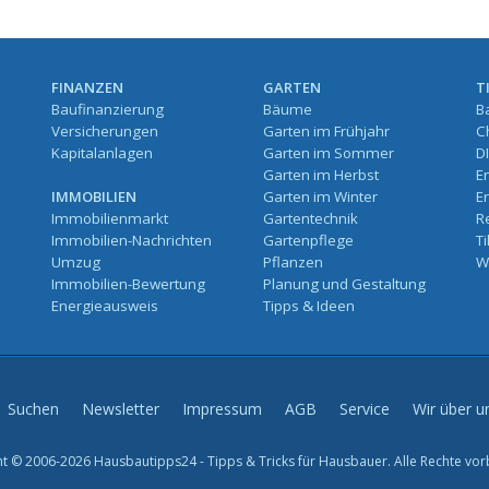
FINANZEN
GARTEN
T
Baufinanzierung
Bäume
B
Versicherungen
Garten im Frühjahr
C
Kapitalanlagen
Garten im Sommer
D
Garten im Herbst
E
IMMOBILIEN
Garten im Winter
E
Immobilienmarkt
Gartentechnik
R
Immobilien-Nachrichten
Gartenpflege
T
Umzug
Pflanzen
W
Immobilien-Bewertung
Planung und Gestaltung
Energieausweis
Tipps & Ideen
Suchen
Newsletter
Impressum
AGB
Service
Wir über u
t © 2006-2026 Hausbautipps24 - Tipps & Tricks für Hausbauer. Alle Rechte vor