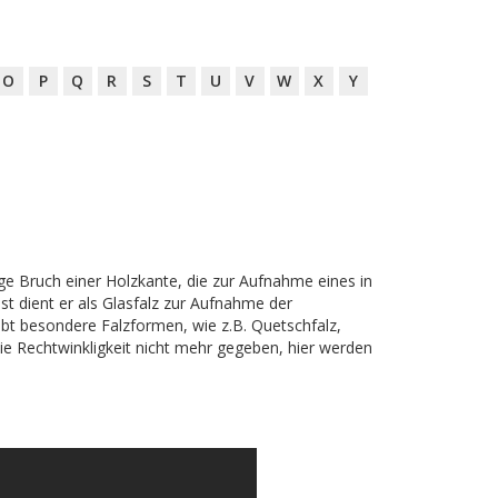
O
P
Q
R
S
T
U
V
W
X
Y
lige Bruch einer Holzkante, die zur Aufnahme eines in
st dient er als Glasfalz zur Aufnahme der
bt besondere Falzformen, wie z.B. Quetschfalz,
ie Rechtwinkligkeit nicht mehr gegeben, hier werden