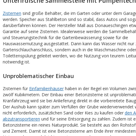
Unterirdische Sammelstelle mit Pumpentech
Zisternen
sind große Behälter, die im Garten oder unter dem Garag
werden. Speicher aus Stahlbeton sind so stabil, dass Autos und so
darüberfahren können. Der Hersteller Mall aus Donaueschingen etwa
Garantie auf seine Zisternen. Idealerweise werden die Sammelbehä
und Steuerungstechnik für die Gartenbewässerung sowie für die
Hauswassernutzung ausgestattet. Dann kann das Wasser nicht nur
Gartenschlauchanschluss, sondern auch in die Waschmaschine oder
Toilettenspülung geleitet werden, wo die Nutzung von teurem Leit
notwendig ist.
Unproblematischer Einbau
Zisternen für
Einfamilienhäuser
haben in der Regel ein Volumen zwi
zwölf Kubikmetern. Der Einbau einer Betonzisterne ist unproblemat
Kranfahrzeug wird sie bei Anlieferung direkt in die vorbereitete Ba
Der Aushub kann später zum Verfüllen der Grube wiederverwendet w
nicht erforderlich, zusätzlichen Sand oder Kies zu kaufen oder
den 
abzutransportieren
und für seine Entsorgung zu zahlen. Zudem ist e
Betonzisterne ein reines Naturprodukt. Sie besteht aus den Rohstof
und Zement. Damit ist eine Betonzisterne am Ende ihrer mindesten