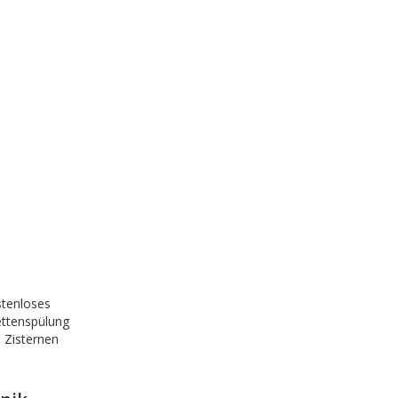
stenloses
lettenspülung
 Zisternen