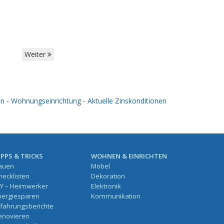
Weiter
en
-
Wohnungseinrichtung
-
Aktuelle Zinskonditionen
IPPS & TRICKS
WOHNEN & EINRICHTEN
auen
Möbel
hecklisten
Dekoration
IY – Heimwerker
Elektronik
nergiesparen
Kommunikation
rfahrungsberichte
enovieren