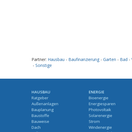
Partner:
Hausbau
-
Baufinanzierung
-
Garten
-
Bad
-
-
Sonstige
HAUSBAU
ENERGIE
Ratgeber
Bioenergie
Außenanlagen
Energiesparen
Bauplanung
Photovoltaik
Baustoffe
Solarenergie
Bauweise
Strom
Dach
Windenergie