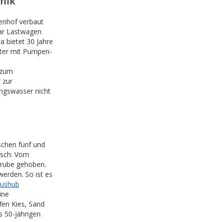
nik
enhof verbaut
gar Lastwagen
 bietet 30 Jahre
lter mit Pumpen-
 zum
 zur
ungswasser nicht
schen fünf und
isch: Vom
ugrube gehoben.
erden. So ist es
Aushub
ine
fen Kies, Sand
s 50-jährigen