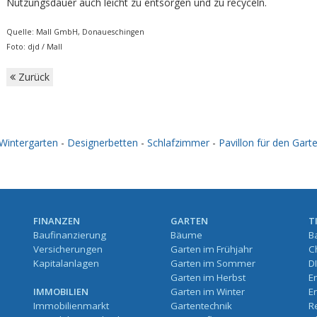
Nutzungsdauer auch leicht zu entsorgen und zu recyceln.
Quelle: Mall GmbH, Donaueschingen
Foto: djd / Mall
Zurück
Wintergarten
-
Designerbetten
-
Schlafzimmer
-
Pavillon für den Gart
FINANZEN
GARTEN
T
Baufinanzierung
Bäume
B
Versicherungen
Garten im Frühjahr
C
Kapitalanlagen
Garten im Sommer
D
Garten im Herbst
E
IMMOBILIEN
Garten im Winter
E
Immobilienmarkt
Gartentechnik
R