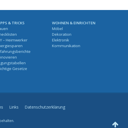
IPPS & TRICKS
WOHNEN & EINRICHTEN
auen
Möbel
hecklisten
Dekoration
IY – Heimwerker
Elektronik
nergiesparen
Kommunikation
rfahrungsberichte
enovieren
ilgungstabellen
ichtige Gesetze
ns
Links
Datenschutzerklärung
behalten.