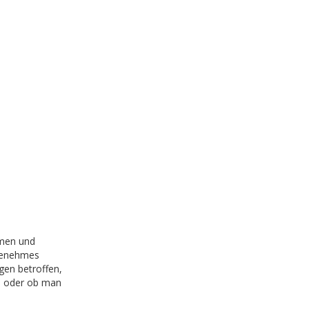
mmen und
ngenehmes
en betroffen,
en oder ob man