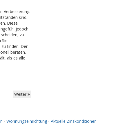
en Verbesserung.
tstanden sind.
en. Diese
hngefühl jedoch
tscheiden, zu
 Sie
n zu finden. Der
onell beraten.
t, als es alle
Weiter
en
-
Wohnungseinrichtung
-
Aktuelle Zinskonditionen