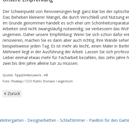
Der Schwerpunkt von Renovierungen liegt ganz klar bei der optisch
Das Beheben kleinerer Mängel, die durch Verschleiß und Nutzung en
Im Grunde genommen handelt es sich eher um Schönheitsreparatur
Arbeiten sind nicht zwangsläufig notwendig, sie verbessern das Wo
ungemein. Daher unsere Empfehlung: Wenn Sie sich schon dafür en
renovieren, machen Sie es dann aber auch richtig. Ihre Wände sehen
beispielsweise jeden Tag. Es ist mehr als leicht, einen Maler in Berli
Mehrwert liegt in der Ausführung der Arbeit. Lassen Sie sich professi
Lieber einmal etwas mehr für Facharbeit bezahlen, das zehn Jahre häl
zwei bis drei Jahre alleine tun zu müssen.
Quelle: Tipps24-Netzwerk - HR
Foto: Pixabay / CCO Public Domain / argentum
Zurück
Wintergarten
-
Designerbetten
-
Schlafzimmer
-
Pavillon für den Gart