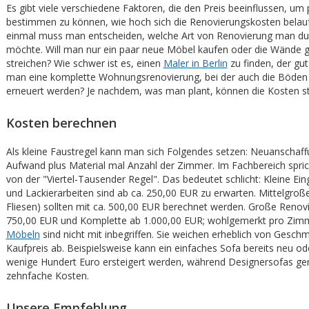
Es gibt viele verschiedene Faktoren, die den Preis beeinflussen, um
bestimmen zu können, wie hoch sich die Renovierungskosten belau
einmal muss man entscheiden, welche Art von Renovierung man du
möchte. Will man nur ein paar neue Möbel kaufen oder die Wände g
streichen? Wie schwer ist es, einen
Maler in Berlin
zu finden, der gut
man eine komplette Wohnungsrenovierung, bei der auch die Böden 
erneuert werden? Je nachdem, was man plant, können die Kosten sta
Kosten berechnen
Als kleine Faustregel kann man sich Folgendes setzen: Neuanschaff
Aufwand plus Material mal Anzahl der Zimmer. Im Fachbereich spri
von der "Viertel-Tausender Regel". Das bedeutet schlicht: Kleine Eing
und Lackierarbeiten sind ab ca. 250,00 EUR zu erwarten. Mittelgroße
Fliesen) sollten mit ca. 500,00 EUR berechnet werden. Große Renov
750,00 EUR und Komplette ab 1.000,00 EUR; wohlgemerkt pro Zim
Möbeln
sind nicht mit inbegriffen. Sie weichen erheblich von Gesch
Kaufpreis ab. Beispielsweise kann ein einfaches Sofa bereits neu od
wenige Hundert Euro ersteigert werden, während Designersofas ge
zehnfache Kosten.
Unsere Empfehlung