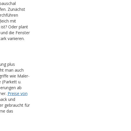
 pauschal
fen. Zunächst
rchführen
leich mit
 ist? Oder plant
und die Fenster
rk variieren.
ung plus
cht man auch
riffe wie Maler-
 (Parkett u.
ierungen ab
mer.
Preise von
mack und
er gebraucht für
rne das