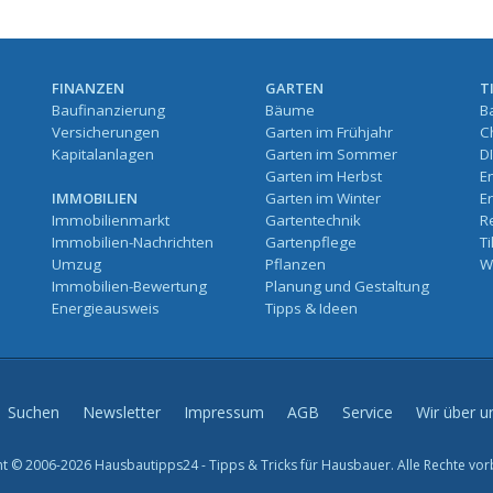
FINANZEN
GARTEN
T
Baufinanzierung
Bäume
B
Versicherungen
Garten im Frühjahr
C
Kapitalanlagen
Garten im Sommer
D
Garten im Herbst
E
IMMOBILIEN
Garten im Winter
E
Immobilienmarkt
Gartentechnik
R
Immobilien-Nachrichten
Gartenpflege
T
Umzug
Pflanzen
W
Immobilien-Bewertung
Planung und Gestaltung
Energieausweis
Tipps & Ideen
Suchen
Newsletter
Impressum
AGB
Service
Wir über u
t © 2006-2026 Hausbautipps24 - Tipps & Tricks für Hausbauer. Alle Rechte vor