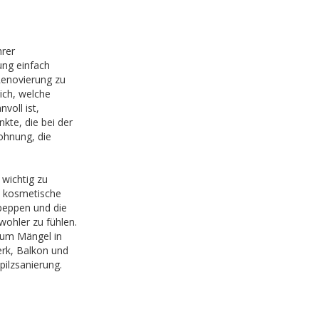
hrer
ng einfach
Renovierung zu
ich, welche
voll ist,
nkte, die bei der
ohnung, die
 wichtig zu
el kosmetische
peppen und die
 wohler zu fühlen.
 um Mängel in
rk, Balkon und
ilzsanierung.