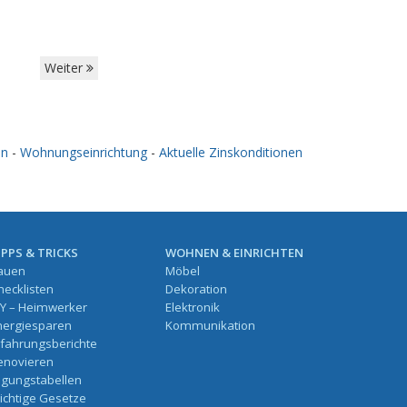
Weiter
en
-
Wohnungseinrichtung
-
Aktuelle Zinskonditionen
IPPS & TRICKS
WOHNEN & EINRICHTEN
auen
Möbel
hecklisten
Dekoration
IY – Heimwerker
Elektronik
nergiesparen
Kommunikation
rfahrungsberichte
enovieren
ilgungstabellen
ichtige Gesetze