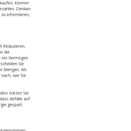
rkaufen, können
bezahlen. Denken
 zu informieren,
h Reduzieren,
n die
e ein Vermögen
tscheiden Sie
en Mengen. Als
nach, wie Sie
also nutzen Sie
dass Abfälle auf
gie gespart.
h hingenommen.