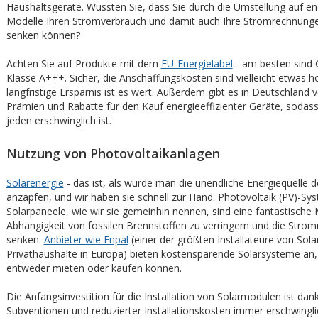
Haushaltsgeräte. Wussten Sie, dass Sie durch die Umstellung auf ene
Modelle Ihren Stromverbrauch und damit auch Ihre Stromrechnunge
senken können?
Achten Sie auf Produkte mit dem
EU-Energielabel
- am besten sind 
Klasse A+++. Sicher, die Anschaffungskosten sind vielleicht etwas h
langfristige Ersparnis ist es wert. Außerdem gibt es in Deutschland 
Prämien und Rabatte für den Kauf energieeffizienter Geräte, sodass
jeden erschwinglich ist.
Nutzung von Photovoltaikanlagen
Solarenergie
- das ist, als würde man die unendliche Energiequelle 
anzapfen, und wir haben sie schnell zur Hand. Photovoltaik (PV)-Sy
Solarpaneele, wie wir sie gemeinhin nennen, sind eine fantastische M
Abhängigkeit von fossilen Brennstoffen zu verringern und die Stro
senken.
Anbieter wie Enpal
(einer der größten Installateure von Sola
Privathaushalte in Europa) bieten kostensparende Solarsysteme an, 
entweder mieten oder kaufen können.
Die Anfangsinvestition für die Installation von Solarmodulen ist dank
Subventionen und reduzierter Installationskosten immer erschwingl