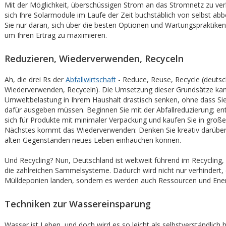
Mit der Möglichkeit, überschüssigen Strom an das Stromnetz zu ve
sich Ihre Solarmodule im Laufe der Zeit buchstäblich von selbst ab
Sie nur daran, sich über die besten Optionen und Wartungspraktiken
um Ihren Ertrag zu maximieren.
Reduzieren, Wiederverwenden, Recyceln
Ah, die drei Rs der
Abfallwirtschaft
- Reduce, Reuse, Recycle (deutsc
Wiederverwenden, Recyceln). Die Umsetzung dieser Grundsätze kan
Umweltbelastung in Ihrem Haushalt drastisch senken, ohne dass Si
dafür ausgeben müssen. Beginnen Sie mit der Abfallreduzierung; en
sich für Produkte mit minimaler Verpackung und kaufen Sie in groß
Nächstes kommt das Wiederverwenden: Denken Sie kreativ darüber 
alten Gegenständen neues Leben einhauchen können.
Und Recycling? Nun, Deutschland ist weltweit führend im Recycling, 
die zahlreichen Sammelsysteme. Dadurch wird nicht nur verhindert, 
Mülldeponien landen, sondern es werden auch Ressourcen und Ener
Techniken zur Wassereinsparung
Wasser ist Leben, und doch wird es so leicht als selbstverständlic