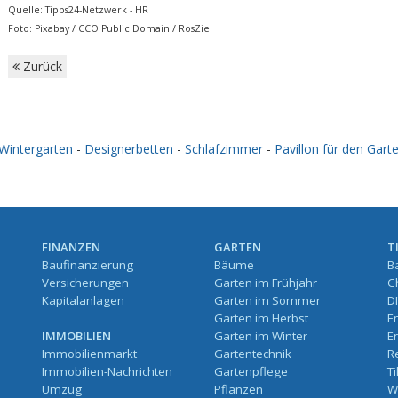
Quelle: Tipps24-Netzwerk - HR
Foto: Pixabay / CCO Public Domain / RosZie
Zurück
Wintergarten
-
Designerbetten
-
Schlafzimmer
-
Pavillon für den Gart
FINANZEN
GARTEN
T
Baufinanzierung
Bäume
B
Versicherungen
Garten im Frühjahr
C
Kapitalanlagen
Garten im Sommer
D
Garten im Herbst
E
IMMOBILIEN
Garten im Winter
E
Immobilienmarkt
Gartentechnik
R
Immobilien-Nachrichten
Gartenpflege
T
Umzug
Pflanzen
W