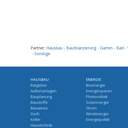
Partner:
Hausbau
-
Baufinanzierung
-
Garten
-
Bad
-
-
Sonstige
HAUSBAU
ENERGIE
Ratgeber
Bioenergie
Außenanlagen
Energiesparen
Bauplanung
Photovoltaik
Baustoffe
Solarenergie
Bauweise
Strom
Dach
Windenergie
Keller
Energiepolitik
Haustechnik