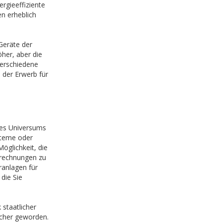
rgieeffiziente
n erheblich
Geräte der
öher, aber die
verschiedene
 der Erwerb für
des Universums
steme oder
öglichkeit, die
mrechnungen zu
ranlagen für
die Sie
 staatlicher
icher geworden.