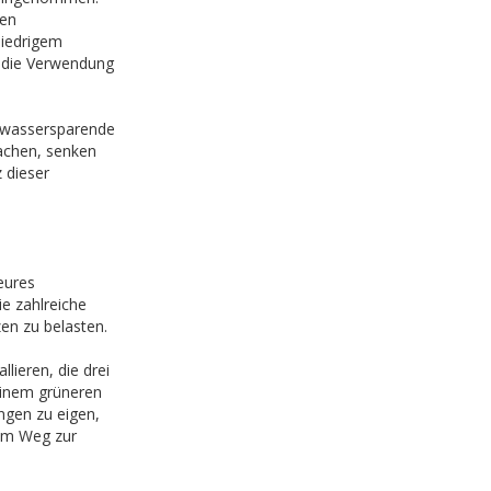
hen
niedrigem
d die Verwendung
r wassersparende
achen, senken
 dieser
eures
e zahlreiche
en zu belasten.
llieren, die drei
einem grüneren
ngen zu eigen,
dem Weg zur