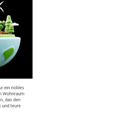
ur ein nobles
enen Wohnraum
n, das den
k und teure