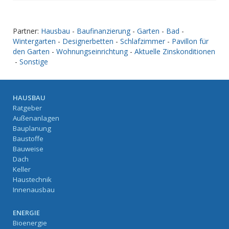
Partner:
Hausbau
-
Baufinanzierung
-
Garten
-
Bad
-
Wintergarten
-
Designerbetten
-
Schlafzimmer
-
Pavillon für
den Garten
-
Wohnungseinrichtung
-
Aktuelle Zinskonditionen
-
Sonstige
HAUSBAU
Ratgeber
Außenanlagen
Bauplanung
Baustoffe
Bauweise
Dach
Keller
Haustechnik
Innenausbau
ENERGIE
Bioenergie