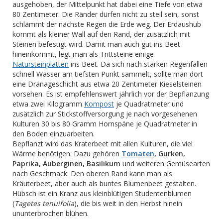
ausgehoben, der Mittelpunkt hat dabei eine Tiefe von etwa
80 Zentimeter. Die Ränder dürfen nicht zu steil sein, sonst
schlämmt der nächste Regen die Erde weg. Der Erdaushub
kommt als kleiner Wall auf den Rand, der zusätzlich mit
Steinen befestigt wird. Damit man auch gut ins Beet
hineinkommt, legt man als Trittsteine einige
Natursteinplatten
ins Beet. Da sich nach starken Regenfällen
schnell Wasser am tiefsten Punkt sammelt, sollte man dort
eine Dränageschicht aus etwa 20 Zentimeter Kieselsteinen
vorsehen. Es ist empfehlenswert jährlich vor der Bepflanzung
etwa zwei Kilogramm
Kompost
je Quadratmeter und
zusätzlich zur Stickstoffversorgung je nach vorgesehenen
Kulturen 30 bis 80 Gramm Hornspäne je Quadratmeter in
den Boden einzuarbeiten.
Bepflanzt wird das Kraterbeet mit allen Kulturen, die viel
Wärme benötigen. Dazu gehören
Tomaten
, Gurken,
Paprika, Auberginen, Basilikum
und weiteren Gemüsearten
nach Geschmack. Den oberen Rand kann man als
Kräuterbeet, aber auch als buntes Blumenbeet gestalten.
Hübsch ist ein Kranz aus kleinblütigen Studentenblumen
(
Tagetes tenuifolia
), die bis weit in den Herbst hinein
ununterbrochen blühen.