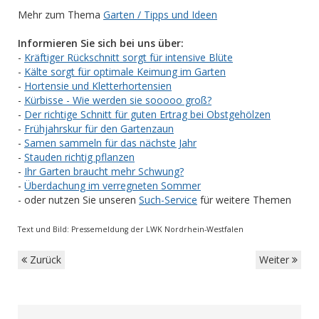
Mehr zum Thema
Garten / Tipps und Ideen
Informieren Sie sich bei uns über:
-
Kräftiger Rückschnitt sorgt für intensive Blüte
-
Kälte sorgt für optimale Keimung im Garten
-
Hortensie und Kletterhortensien
-
Kürbisse - Wie werden sie sooooo groß?
-
Der richtige Schnitt für guten Ertrag bei Obstgehölzen
-
Frühjahrskur für den Gartenzaun
-
Samen sammeln für das nächste Jahr
-
Stauden richtig pflanzen
-
Ihr Garten braucht mehr Schwung?
-
Überdachung im verregneten Sommer
- oder nutzen Sie unseren
Such-Service
für weitere Themen
Text und Bild: Pressemeldung der LWK Nordrhein-Westfalen
Zurück
Weiter