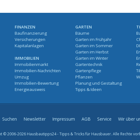
FINANZEN
GARTEN
T
Baufinanzierung
Bäume
B
Versicherungen
Garten im Frühjahr
C
Kapitalanlagen
Garten im Sommer
D
Garten im Herbst
E
IMMOBILIEN
Garten im Winter
E
Immobilienmarkt
Gartentechnik
R
Immobilien-Nachrichten
Gartenpflege
T
Umzug
Pflanzen
W
Immobilien-Bewertung
Planung und Gestaltung
Energieausweis
Tipps & Ideen
Suchen
Newsletter
Impressum
AGB
Service
Wir über u
t © 2006-2026 Hausbautipps24 - Tipps & Tricks für Hausbauer. Alle Rechte vor