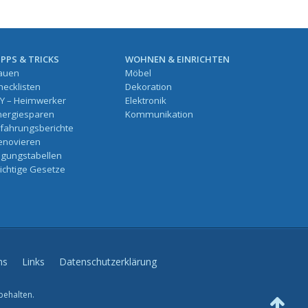
IPPS & TRICKS
WOHNEN & EINRICHTEN
auen
Möbel
hecklisten
Dekoration
IY – Heimwerker
Elektronik
nergiesparen
Kommunikation
rfahrungsberichte
enovieren
ilgungstabellen
ichtige Gesetze
ns
Links
Datenschutzerklärung
behalten.