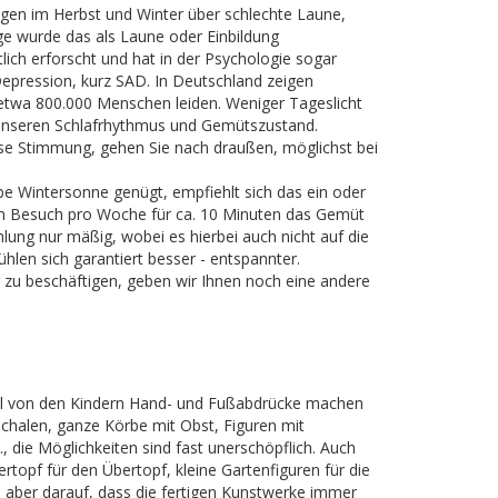
gen im Herbst und Winter über schlechte Laune,
nge wurde das als Laune oder Einbildung
lich erforscht und hat in der Psychologie sogar
pression, kurz SAD. In Deutschland zeigen
 etwa 800.000 Menschen leiden. Weniger Tageslicht
 unseren Schlafrhythmus und Gemütszustand.
ese Stimmung, gehen Sie nach draußen, möglichst bei
e Wintersonne genügt, empfiehlt sich das ein oder
ein Besuch pro Woche für ca. 10 Minuten das Gemüt
hlung nur mäßig, wobei es hierbei auch nicht auf die
hlen sich garantiert besser - entspannter.
 zu beschäftigen, geben wir Ihnen noch eine andere
spiel von den Kindern Hand- und Fußabdrücke machen
halen, ganze Körbe mit Obst, Figuren mit
 die Möglichkeiten sind fast unerschöpflich. Auch
rtopf für den Übertopf, kleine Gartenfiguren für die
e aber darauf, dass die fertigen Kunstwerke immer