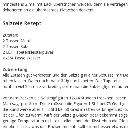
mindestens 2 mal mit Lack überstrichen werden, denn sie vertrage
dekorieren an ein überdachtes Plätzchen denken!
Salzteig Rezept
Zutaten:
2 Tassen Mehl
2 Tassen Salz
2 Eßl. Tapetenkleisterpulver
½-3/4 Tasse Wasser
Zubereitung:
Alle Zutaten gut verkneten und den Salzteig in einer Schüssel mit De
ruhen lassen. Dann noch mal kräftig durchkneten. Der Tapetenklei
nicht zu viel Schmutz verbreitet, sollte man die Salzteigfiguren auf
Vor dem Backen die Salzteigfiguren 12-24 Stunden trocknen lassen.
Man sagt pro ½ cm Dicke müssen die Figuren 1 Std. bei 75 Grad geb
die Kunstwerke aber 1 - 2 Std bei 50 Grad im Ofen verbringen, ist m
Ist der Ofen zu warm, wirft der Salzteig Blasen oder bekommt soga
geringe Temperaturen nicht einstellen kann, der lässt eben die Ofen
empfindlich ist, was das Backen angeht, sollte man besser etwas me