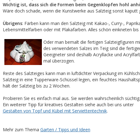
Wichtig ist, dass sich die Formen beim Gegenklopfen hohl anhör
Wäre doch schade, wenn die Kunstwerke aus Salzteig sonst kaputt 
Übrigens
: Färben kann man den Salzteig mit Kakao-, Curry-, Paprik
Lebensmittelfarben oder mit Plakafarben. Alles schön einkneten bis d
Oder man bemalt die fertigen Salzteigfiguren m
des verwendeten Salzes im Teig sind die fertige
Geeigneter sind deshalb Acryllacke und Acrylfar
mal überzogen.
Reste des Salzteiges kann man in luftdichter Verpackung im Kühlsc
Salzteig in eine Tupperware-Schüssel legen, ein feuchtes Haushalt
hält der Salzteig bis zu 2 Wochen.
Probieren Sie es einfach mal aus. Sie werden wahrscheinlich süchtig
Ein weiterer Tipp für kreatives Gestalten siehe auch bei uns unter
Gestalten von Topf und Kübel mit Serviettentechnik
.
Mehr zum Thema
Garten / Tipps und Ideen