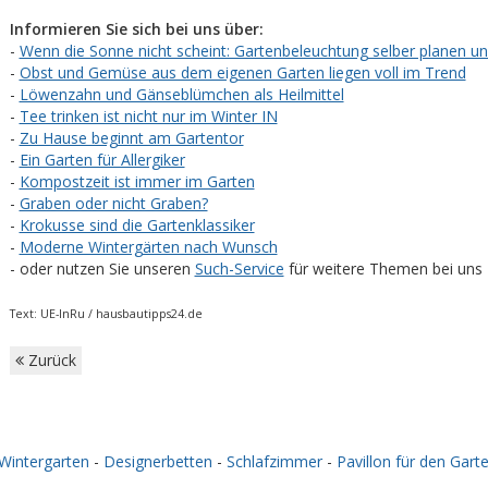
Informieren Sie sich bei uns über:
-
Wenn die Sonne nicht scheint: Gartenbeleuchtung selber planen und
-
Obst und Gemüse aus dem eigenen Garten liegen voll im Trend
-
Löwenzahn und Gänseblümchen als Heilmittel
-
Tee trinken ist nicht nur im Winter IN
-
Zu Hause beginnt am Gartentor
-
Ein Garten für Allergiker
-
Kompostzeit ist immer im Garten
-
Graben oder nicht Graben?
-
Krokusse sind die Gartenklassiker
-
Moderne Wintergärten nach Wunsch
- oder nutzen Sie unseren
Such-Service
für weitere Themen bei uns
Text:
UE-InRu /
hausbautipps24.de
Zurück
Wintergarten
-
Designerbetten
-
Schlafzimmer
-
Pavillon für den Gart