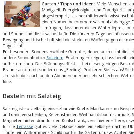
Garten / Tipps und Ideen:
Viele Menschen kla
Müdigkeit, Energielosigkeit und Traurigkeit. La
abgestempelt, ist aber mittlerweile wissenschaft
einen Namen bekommen: saisonal abhängige De
Umfragen, dass
unter dieser Winterdepression
und Sonne sind die Ursache dafür. Die kürzeren Tage beeinflussen
Bewegung und frische Luft sind die stärksten Waffen gegen die mi
Tageslicht!
Für besonders Sonnenverwöhnte Gemüter, denen auch nicht die lieb
andere Sonnenbad im
Solarium
. Erfahrungen zeigen, dass bereits 
aufheitern kann. Der Bräunungseffekt ist bei dieser geringen Bestra
Bräune ankommt, sondern das „Feeling“. Probieren Sie es aus! Sie fü
Um sich aber auch an den Abenden oder bei sehr schlechten Wetter
Idee:
Basteln mit Salzteig
Salzteig ist so vielfältig einsetzbar wie Knete. Man kann zum Bei
und dann verschenken, Kerzenständer, Weihnachtsbaumschmuck, Sc
Magneten hinten dran für den Kühlschrank, verschiedene Tiere, usw.,
für die
Terrasse
gibt es viele Dekobeispiele: ein selbstgemachter Übe
Töpfe, ein Willkommens-Schild nur für die Gartentür usw. Achten Si